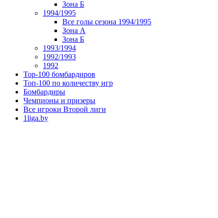
Зона Б
1994/1995
Все голы сезона 1994/1995
Зона А
Зона Б
1993/1994
1992/1993
1992
Top-100 бомбардиров
Топ-100 по количеству игр
Бомбардиры
Чемпионы и призеры
Все игроки Второй лиги
1liga.by