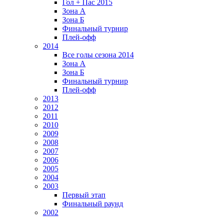
Гол + Пас 2015
Зона А
Зона Б
Финальный турнир
Плей-офф
2014
Все голы сезона 2014
Зона А
Зона Б
Финальный турнир
Плей-офф
2013
2012
2011
2010
2009
2008
2007
2006
2005
2004
2003
Первый этап
Финальный раунд
2002