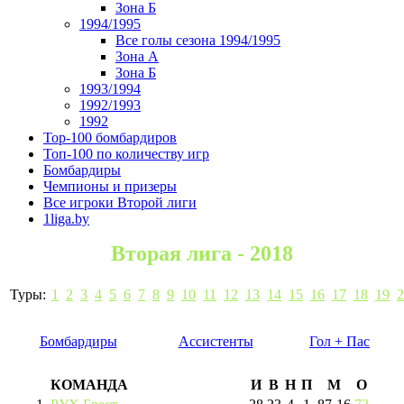
Зона Б
1994/1995
Все голы сезона 1994/1995
Зона А
Зона Б
1993/1994
1992/1993
1992
Top-100 бомбардиров
Топ-100 по количеству игр
Бомбардиры
Чемпионы и призеры
Все игроки Второй лиги
1liga.by
Вторая лига - 2018
Туры:
1
2
3
4
5
6
7
8
9
10
11
12
13
14
15
16
17
18
19
2
Бомбардиры
Ассистенты
Гол + Пас
КОМАНДА
И
В
Н
П
М
О