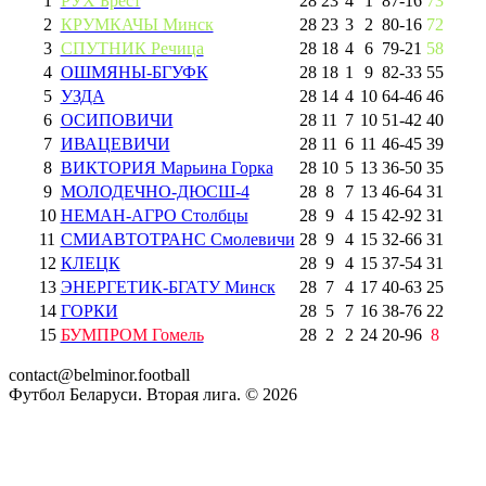
1
РУХ Брест
28
23
4
1
87
-
16
73
2
КРУМКАЧЫ Минск
28
23
3
2
80
-
16
72
3
СПУТНИК Речица
28
18
4
6
79
-
21
58
4
ОШМЯНЫ-БГУФК
28
18
1
9
82
-
33
55
5
УЗДА
28
14
4
10
64
-
46
46
6
ОСИПОВИЧИ
28
11
7
10
51
-
42
40
7
ИВАЦЕВИЧИ
28
11
6
11
46
-
45
39
8
ВИКТОРИЯ Марьина Горка
28
10
5
13
36
-
50
35
9
МОЛОДЕЧНО-ДЮСШ-4
28
8
7
13
46
-
64
31
10
НЕМАН-АГРО Столбцы
28
9
4
15
42
-
92
31
11
СМИАВТОТРАНС Смолевичи
28
9
4
15
32
-
66
31
12
КЛЕЦК
28
9
4
15
37
-
54
31
13
ЭНЕРГЕТИК-БГАТУ Минск
28
7
4
17
40
-
63
25
14
ГОРКИ
28
5
7
16
38
-
76
22
15
БУМПРОМ Гомель
28
2
2
24
20
-
96
8
contact@belminor.football
Футбол Беларуси. Вторая лига. ©
2026