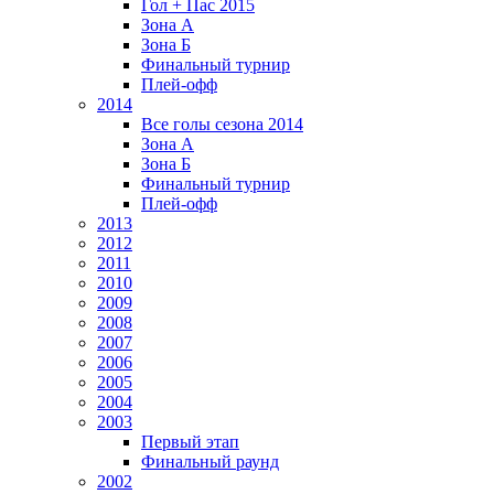
Гол + Пас 2015
Зона А
Зона Б
Финальный турнир
Плей-офф
2014
Все голы сезона 2014
Зона А
Зона Б
Финальный турнир
Плей-офф
2013
2012
2011
2010
2009
2008
2007
2006
2005
2004
2003
Первый этап
Финальный раунд
2002