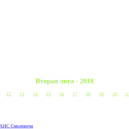
Вторая лига - 2018
12
13
14
15
16
17
18
19
20
2
НС Смолевичи