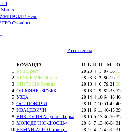
Ш-4
 Минск
БУМПРОМ Гомель
ГРО Столбцы
ст
Ассистенты
КОМАНДА
И
В
Н
П
М
О
1
РУХ Брест
28
23
4
1
87
-
16
73
2
КРУМКАЧЫ Минск
28
23
3
2
80
-
16
72
3
СПУТНИК Речица
28
18
4
6
79
-
21
58
4
ОШМЯНЫ-БГУФК
28
18
1
9
82
-
33
55
5
УЗДА
28
14
4
10
64
-
46
46
6
ОСИПОВИЧИ
28
11
7
10
51
-
42
40
7
ИВАЦЕВИЧИ
28
11
6
11
46
-
45
39
8
ВИКТОРИЯ Марьина Горка
28
10
5
13
36
-
50
35
9
МОЛОДЕЧНО-ДЮСШ-4
28
8
7
13
46
-
64
31
10
НЕМАН-АГРО Столбцы
28
9
4
15
42
-
92
31