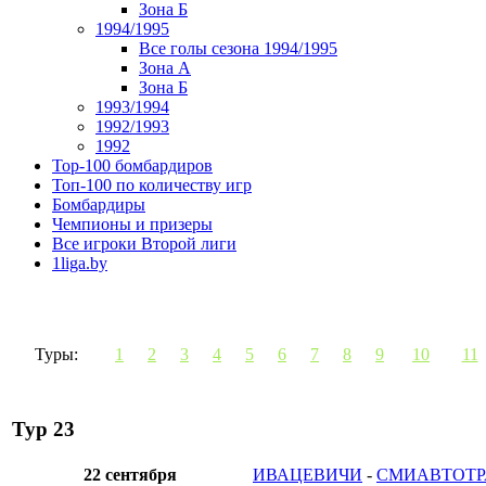
Зона Б
1994/1995
Все голы сезона 1994/1995
Зона А
Зона Б
1993/1994
1992/1993
1992
Top-100 бомбардиров
Топ-100 по количеству игр
Бомбардиры
Чемпионы и призеры
Все игроки Второй лиги
1liga.by
Туры:
1
2
3
4
5
6
7
8
9
10
11
Тур 23
22 сентября
ИВАЦЕВИЧИ
-
СМИАВТОТРА