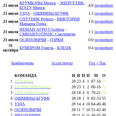
КРУМКАЧЫ Минск
-
ЭНЕРГЕТИК-
21 июля
4:0
подробнее
БГАТУ Минск
21 июля
УЗДА
-
ОШМЯНЫ-БГУФК
1:3
подробнее
СПУТНИК Речица
-
ВИКТОРИЯ
21 июля
1:0
подробнее
Марьина Горка
НЕМАН-АГРО Столбцы
-
21 июля
1:1
подробнее
СМИАВТОТРАНС Смолевичи
21 июля
ОСИПОВИЧИ
-
ГОРКИ
0:0
подробнее
31
БУМПРОМ Гомель
-
КЛЕЦК
0:4
подробнее
октября
Бомбардиры
Ассистенты
Гол + Пас
КОМАНДА
И
В
Н
П
М
О
1
РУХ Брест
28
23
4
1
87
-
16
73
2
КРУМКАЧЫ Минск
28
23
3
2
80
-
16
72
3
СПУТНИК Речица
28
18
4
6
79
-
21
58
4
ОШМЯНЫ-БГУФК
28
18
1
9
82
-
33
55
5
УЗДА
28
14
4
10
64
-
46
46
6
ОСИПОВИЧИ
28
11
7
10
51
-
42
40
7
ИВАЦЕВИЧИ
28
11
6
11
46
-
45
39