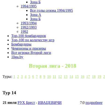
Зона Б
1994/1995
Все голы сезона 1994/1995
Зона А
Зона Б
1993/1994
1992/1993
1992
Top-100 бомбардиров
Топ-100 по количеству игр
Бомбардиры
Чемпионы и призеры
Все игроки Второй лиги
1liga.by
Вторая лига - 2018
Туры:
1
2
3
4
5
6
7
8
9
10
11
12
13
14
15
16
17
18
19
2
Тур 14
21 июля
РУХ Брест
-
ИВАЦЕВИЧИ
7:0
подробнее