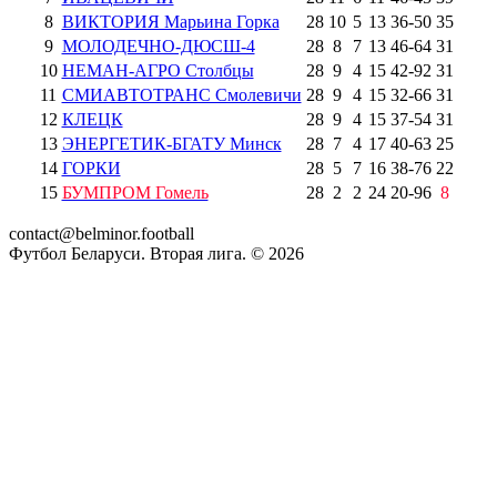
8
ВИКТОРИЯ Марьина Горка
28
10
5
13
36
-
50
35
9
МОЛОДЕЧНО-ДЮСШ-4
28
8
7
13
46
-
64
31
10
НЕМАН-АГРО Столбцы
28
9
4
15
42
-
92
31
11
СМИАВТОТРАНС Смолевичи
28
9
4
15
32
-
66
31
12
КЛЕЦК
28
9
4
15
37
-
54
31
13
ЭНЕРГЕТИК-БГАТУ Минск
28
7
4
17
40
-
63
25
14
ГОРКИ
28
5
7
16
38
-
76
22
15
БУМПРОМ Гомель
28
2
2
24
20
-
96
8
contact@belminor.football
Футбол Беларуси. Вторая лига. ©
2026