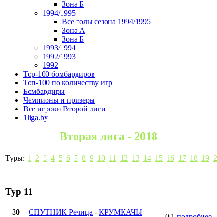
Зона Б
1994/1995
Все голы сезона 1994/1995
Зона А
Зона Б
1993/1994
1992/1993
1992
Top-100 бомбардиров
Топ-100 по количеству игр
Бомбардиры
Чемпионы и призеры
Все игроки Второй лиги
1liga.by
Вторая лига - 2018
Туры:
1
2
3
4
5
6
7
8
9
10
11
12
13
14
15
16
17
18
19
2
Тур 11
30
СПУТНИК Речица
-
КРУМКАЧЫ
0:1
подробнее