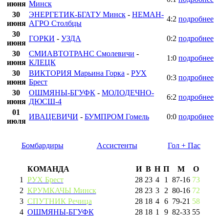
июня
Минск
30
ЭНЕРГЕТИК-БГАТУ Минск
-
НЕМАН-
4:2
подробнее
июня
АГРО Столбцы
30
ГОРКИ
-
УЗДА
0:2
подробнее
июня
30
СМИАВТОТРАНС Смолевичи
-
1:0
подробнее
июня
КЛЕЦК
30
ВИКТОРИЯ Марьина Горка
-
РУХ
0:3
подробнее
июня
Брест
30
ОШМЯНЫ-БГУФК
-
МОЛОДЕЧНО-
6:2
подробнее
июня
ДЮСШ-4
01
ИВАЦЕВИЧИ
-
БУМПРОМ Гомель
0:0
подробнее
июля
Бомбардиры
Ассистенты
Гол + Пас
КОМАНДА
И
В
Н
П
М
О
1
РУХ Брест
28
23
4
1
87
-
16
73
2
КРУМКАЧЫ Минск
28
23
3
2
80
-
16
72
3
СПУТНИК Речица
28
18
4
6
79
-
21
58
4
ОШМЯНЫ-БГУФК
28
18
1
9
82
-
33
55