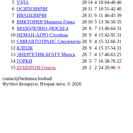
5
УЗДА
28
14
4
10
64
-
46
46
6
ОСИПОВИЧИ
28
11
7
10
51
-
42
40
7
ИВАЦЕВИЧИ
28
11
6
11
46
-
45
39
8
ВИКТОРИЯ Марьина Горка
28
10
5
13
36
-
50
35
9
МОЛОДЕЧНО-ДЮСШ-4
28
8
7
13
46
-
64
31
10
НЕМАН-АГРО Столбцы
28
9
4
15
42
-
92
31
11
СМИАВТОТРАНС Смолевичи
28
9
4
15
32
-
66
31
12
КЛЕЦК
28
9
4
15
37
-
54
31
13
ЭНЕРГЕТИК-БГАТУ Минск
28
7
4
17
40
-
63
25
14
ГОРКИ
28
5
7
16
38
-
76
22
15
БУМПРОМ Гомель
28
2
2
24
20
-
96
8
contact@belminor.football
Футбол Беларуси. Вторая лига. ©
2026