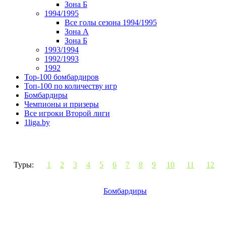
Зона Б
1994/1995
Все голы сезона 1994/1995
Зона А
Зона Б
1993/1994
1992/1993
1992
Top-100 бомбардиров
Топ-100 по количеству игр
Бомбардиры
Чемпионы и призеры
Все игроки Второй лиги
1liga.by
Туры:
1
2
3
4
5
6
7
8
9
10
11
12
Бомбардиры