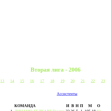
Вторая лига - 2006
13
14
15
16
17
18
19
20
21
22
23
Ассистенты
КОМАНДА
И
В
Н
П
М
О