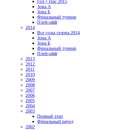
Гол + Пас 2015
Зона А
Зона Б
Финальный турнир
Плей-офф
2014
Все голы сезона 2014
Зона А
Зона Б
Финальный турнир
Плей-офф
2013
2012
2011
2010
2009
2008
2007
2006
2005
2004
2003
Первый этап
Финальный раунд
2002