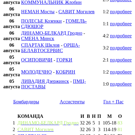
августа
КОММУНАЛЬНИК Жлобин
06
НЕМАН Мосты
-
САВИТ Могилев
1:2
подробнее
августа
06
ПОЛЕСЬЕ Козенки
-
ГОМЕЛЬ-
1:1
подробнее
августа
СДЮШОР
06
ДИНАМО-БЕЛКАРД Гродно
-
4:2
подробнее
августа
СМЕНА Минск
06
СПАРТАК Шклов
-
ОРША-
3:2
подробнее
августа
БЕЛАВТОСЕРВИС
05
ОСИПОВИЧИ
-
ГОРКИ
2:1
подробнее
августа
05
МОЛОДЕЧНО
-
КОБРИН
1:2
подробнее
августа
05
ЛИВАДИЯ Дзержинск
-
ПМЦ-
1:0
подробнее
августа
ПОСТАВЫ
Бомбардиры
Ассистенты
Гол + Пас
КОМАНДА
И
В
Н
П
М
О
1
ДИНАМО-БЕЛКАРД Гродно
32
26
5
1
105
-
18
83
2
САВИТ Могилев
32
26
3
3
114
-
19
81