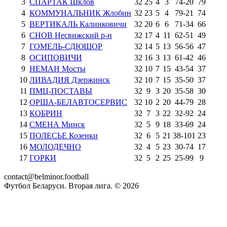
3
СПАРТАК Шклов
32
25
4
3
74
-
20
79
4
КОММУНАЛЬНИК Жлобин
32
23
5
4
79
-
21
74
5
ВЕРТИКАЛЬ Калинковичи
32
20
6
6
71
-
34
66
6
СНОВ Несвижский р-н
32
17
4
11
62
-
51
49
7
ГОМЕЛЬ-СДЮШОР
32
14
5
13
56
-
56
47
8
ОСИПОВИЧИ
32
16
3
13
61
-
42
46
9
НЕМАН Мосты
32
10
7
15
43
-
54
37
10
ЛИВАДИЯ Дзержинск
32
10
7
15
35
-
50
37
11
ПМЦ-ПОСТАВЫ
32
9
3
20
35
-
58
30
12
ОРША-БЕЛАВТОСЕРВИС
32
10
2
20
44
-
79
28
13
КОБРИН
32
7
3
22
32
-
92
24
14
СМЕНА Минск
32
5
9
18
33
-
69
24
15
ПОЛЕСЬЕ Козенки
32
6
5
21
38
-
101
23
16
МОЛОДЕЧНО
32
4
5
23
30
-
74
17
17
ГОРКИ
32
5
2
25
25
-
99
9
contact@belminor.football
Футбол Беларуси. Вторая лига. ©
2026