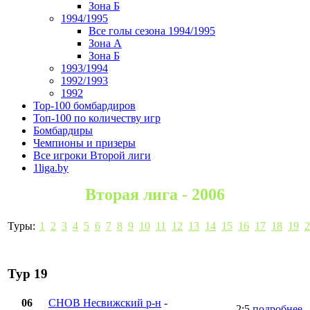
Зона Б
1994/1995
Все голы сезона 1994/1995
Зона А
Зона Б
1993/1994
1992/1993
1992
Top-100 бомбардиров
Топ-100 по количеству игр
Бомбардиры
Чемпионы и призеры
Все игроки Второй лиги
1liga.by
Вторая лига - 2006
Туры:
1
2
3
4
5
6
7
8
9
10
11
12
13
14
15
16
17
18
19
2
Тур 19
06
СНОВ Несвижский р-н
-
2:5
подробнее