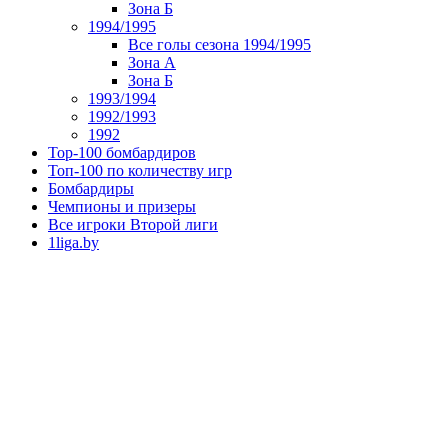
Зона Б
1994/1995
Все голы сезона 1994/1995
Зона А
Зона Б
1993/1994
1992/1993
1992
Top-100 бомбардиров
Топ-100 по количеству игр
Бомбардиры
Чемпионы и призеры
Все игроки Второй лиги
1liga.by