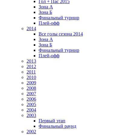
Гол + Пас 2015
Зона А
Зона Б
Финальный турнир
Плей-офф
2014
Все голы сезона 2014
Зона А
Зона Б
Финальный турнир
Плей-офф
2013
2012
2011
2010
2009
2008
2007
2006
2005
2004
2003
Первый этап
Финальный раунд
2002