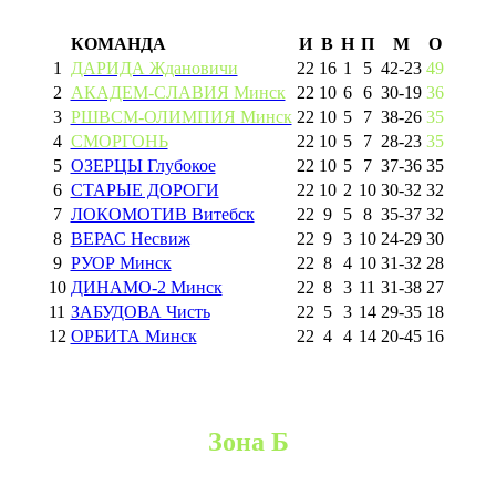
КОМАНДА
И
В
Н
П
М
О
1
ДАРИДА Ждановичи
22
16
1
5
42
-
23
49
2
АКАДЕМ-СЛАВИЯ Минск
22
10
6
6
30
-
19
36
3
РШВСМ-ОЛИМПИЯ Минск
22
10
5
7
38
-
26
35
4
СМОРГОНЬ
22
10
5
7
28
-
23
35
5
ОЗЕРЦЫ Глубокое
22
10
5
7
37
-
36
35
6
СТАРЫЕ ДОРОГИ
22
10
2
10
30
-
32
32
7
ЛОКОМОТИВ Витебск
22
9
5
8
35
-
37
32
8
ВЕРАС Несвиж
22
9
3
10
24
-
29
30
9
РУОР Минск
22
8
4
10
31
-
32
28
10
ДИНАМО-2 Минск
22
8
3
11
31
-
38
27
11
ЗАБУДОВА Чисть
22
5
3
14
29
-
35
18
12
ОРБИТА Минск
22
4
4
14
20
-
45
16
Зона Б