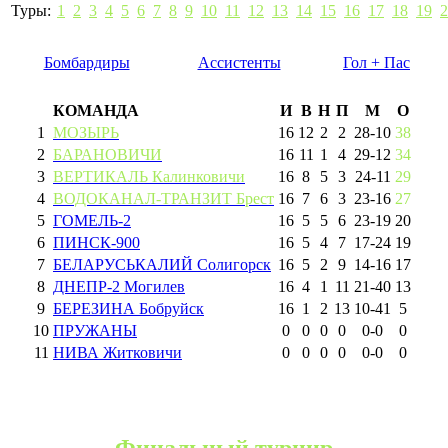
Туры:
1
2
3
4
5
6
7
8
9
10
11
12
13
14
15
16
17
18
19
2
Бомбардиры
Ассистенты
Гол + Пас
КОМАНДА
И
В
Н
П
М
О
1
МОЗЫРЬ
16
12
2
2
28
-
10
38
2
БАРАНОВИЧИ
16
11
1
4
29
-
12
34
3
ВЕРТИКАЛЬ Калинковичи
16
8
5
3
24
-
11
29
4
ВОДОКАНАЛ-ТРАНЗИТ Брест
16
7
6
3
23
-
16
27
5
ГОМЕЛЬ-2
16
5
5
6
23
-
19
20
6
ПИНСК-900
16
5
4
7
17
-
24
19
7
БЕЛАРУСЬКАЛИЙ Солигорск
16
5
2
9
14
-
16
17
8
ДНЕПР-2 Могилев
16
4
1
11
21
-
40
13
9
БЕРЕЗИНА Бобруйск
16
1
2
13
10
-
41
5
10
ПРУЖАНЫ
0
0
0
0
0
-
0
0
11
НИВА Житковичи
0
0
0
0
0
-
0
0
Финальный турнир