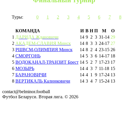
Туры:
0
1
2
3
4
5
6
7
8
КОМАНДА
И
В
Н
П
М
О
1
ДАРИДА Ждановичи
14
9
2
3
31
-
14
29
2
АКАДЕМ-СЛАВИЯ Минск
14
8
3
3
24
-
17
27
3
РШВСМ-ОЛИМПИЯ Минск
14
8
2
4
23
-
15
26
4
СМОРГОНЬ
14
5
3
6
14
-
17
18
5
ВОДОКАНАЛ-ТРАНЗИТ Брест
14
5
2
7
17
-
23
17
6
МОЗЫРЬ
14
4
3
7
11
-
18
15
7
БАРАНОВИЧИ
14
4
1
9
17
-
24
13
8
ВЕРТИКАЛЬ Калинковичи
14
3
4
7
15
-
24
13
contact@belminor.football
Футбол Беларуси. Вторая лига. ©
2026