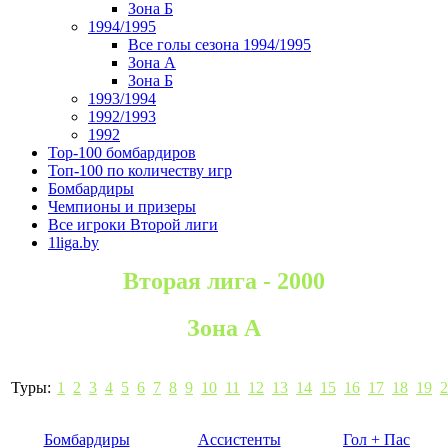
Зона Б
1994/1995
Все голы сезона 1994/1995
Зона А
Зона Б
1993/1994
1992/1993
1992
Top-100 бомбардиров
Топ-100 по количеству игр
Бомбардиры
Чемпионы и призеры
Все игроки Второй лиги
1liga.by
Вторая лига - 2000
Зона А
Туры:
1
2
3
4
5
6
7
8
9
10
11
12
13
14
15
16
17
18
19
2
Бомбардиры
Ассистенты
Гол + Пас