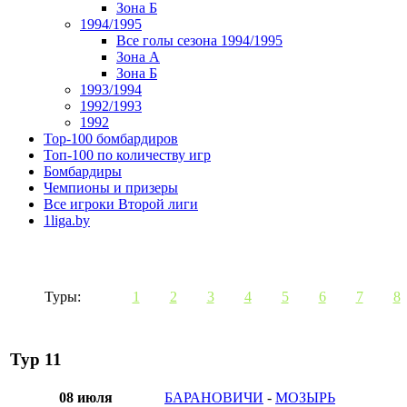
Зона Б
1994/1995
Все голы сезона 1994/1995
Зона А
Зона Б
1993/1994
1992/1993
1992
Top-100 бомбардиров
Топ-100 по количеству игр
Бомбардиры
Чемпионы и призеры
Все игроки Второй лиги
1liga.by
Туры:
1
2
3
4
5
6
7
8
Тур 11
08 июля
БАРАНОВИЧИ
-
МОЗЫРЬ