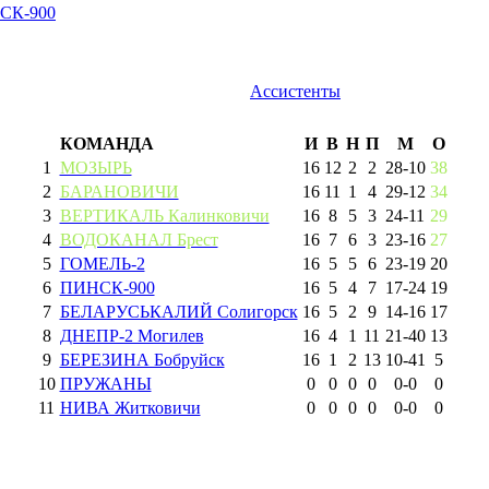
СК-900
Ассистенты
КОМАНДА
И
В
Н
П
М
О
1
МОЗЫРЬ
16
12
2
2
28
-
10
38
2
БАРАНОВИЧИ
16
11
1
4
29
-
12
34
3
ВЕРТИКАЛЬ Калинковичи
16
8
5
3
24
-
11
29
4
ВОДОКАНАЛ Брест
16
7
6
3
23
-
16
27
5
ГОМЕЛЬ-2
16
5
5
6
23
-
19
20
6
ПИНСК-900
16
5
4
7
17
-
24
19
7
БЕЛАРУСЬКАЛИЙ Солигорск
16
5
2
9
14
-
16
17
8
ДНЕПР-2 Могилев
16
4
1
11
21
-
40
13
9
БЕРЕЗИНА Бобруйск
16
1
2
13
10
-
41
5
10
ПРУЖАНЫ
0
0
0
0
0
-
0
0
11
НИВА Житковичи
0
0
0
0
0
-
0
0