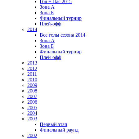
Гол + Пас 2015
Зона А
Зона Б
Финальный турнир
Плей-офф
2014
Все голы сезона 2014
Зона А
Зона Б
Финальный турнир
Плей-офф
2013
2012
2011
2010
2009
2008
2007
2006
2005
2004
2003
Первый этап
Финальный раунд
2002