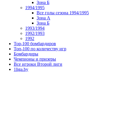
Зона Б
1994/1995
Все голы сезона 1994/1995
Зона А
Зона Б
1993/1994
1992/1993
1992
Top-100 бомбардиров
Топ-100 по количеству игр
Бомбардиры
Чемпионы и призеры
Все игроки Второй лиги
1liga.by