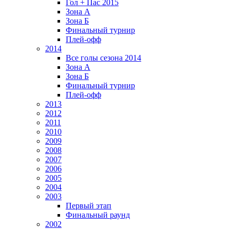
Гол + Пас 2015
Зона А
Зона Б
Финальный турнир
Плей-офф
2014
Все голы сезона 2014
Зона А
Зона Б
Финальный турнир
Плей-офф
2013
2012
2011
2010
2009
2008
2007
2006
2005
2004
2003
Первый этап
Финальный раунд
2002