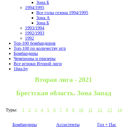
Зона Б
1994/1995
Все голы сезона 1994/1995
Зона А
Зона Б
1993/1994
1992/1993
1992
Top-100 бомбардиров
Топ-100 по количеству игр
Бомбардиры
Чемпионы и призеры
Все игроки Второй лиги
1liga.by
Вторая лига - 2021
Брестская область. Зона Запад
Туры:
1
2
3
4
5
6
7
8
9
10
11
12
13
14
Бомбардиры
Ассистенты
Гол + Пас