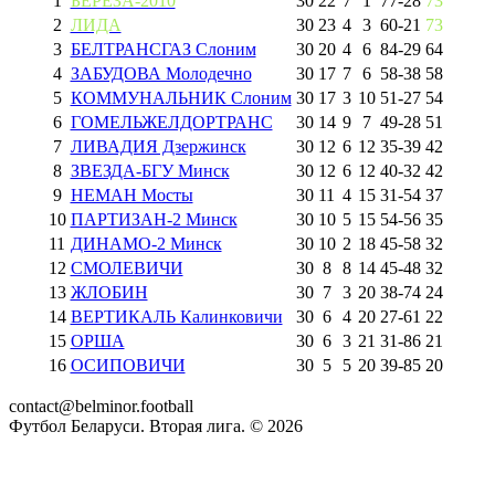
1
БЕРЕЗА-2010
30
22
7
1
77
-
28
73
2
ЛИДА
30
23
4
3
60
-
21
73
3
БЕЛТРАНСГАЗ Слоним
30
20
4
6
84
-
29
64
4
ЗАБУДОВА Молодечно
30
17
7
6
58
-
38
58
5
КОММУНАЛЬНИК Слоним
30
17
3
10
51
-
27
54
6
ГОМЕЛЬЖЕЛДОРТРАНС
30
14
9
7
49
-
28
51
7
ЛИВАДИЯ Дзержинск
30
12
6
12
35
-
39
42
8
ЗВЕЗДА-БГУ Минск
30
12
6
12
40
-
32
42
9
НЕМАН Мосты
30
11
4
15
31
-
54
37
10
ПАРТИЗАН-2 Минск
30
10
5
15
54
-
56
35
11
ДИНАМО-2 Минск
30
10
2
18
45
-
58
32
12
СМОЛЕВИЧИ
30
8
8
14
45
-
48
32
13
ЖЛОБИН
30
7
3
20
38
-
74
24
14
ВЕРТИКАЛЬ Калинковичи
30
6
4
20
27
-
61
22
15
ОРША
30
6
3
21
31
-
86
21
16
ОСИПОВИЧИ
30
5
5
20
39
-
85
20
contact@belminor.football
Футбол Беларуси. Вторая лига. ©
2026