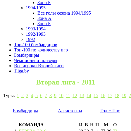
Зона Б
1994/1995
Все голы сезона 1994/1995
Зона А
Зона Б
1993/1994
1992/1993
1992
Top-100 бомбардиров
Топ-100 по количеству игр
Бомбардиры
Чемпионы и призеры
Все игроки Второй лиги
1liga.by
Вторая лига - 2011
Туры:
1
2
3
4
5
6
7
8
9
10
11
12
13
14
15
16
17
18
19
2
Бомбардиры
Ассистенты
Гол + Пас
КОМАНДА
И
В
Н
П
М
О