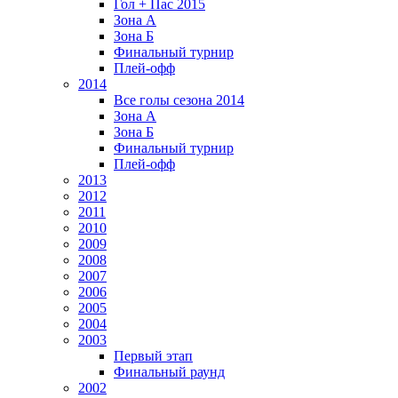
Гол + Пас 2015
Зона А
Зона Б
Финальный турнир
Плей-офф
2014
Все голы сезона 2014
Зона А
Зона Б
Финальный турнир
Плей-офф
2013
2012
2011
2010
2009
2008
2007
2006
2005
2004
2003
Первый этап
Финальный раунд
2002