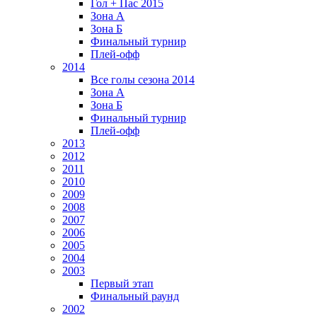
Гол + Пас 2015
Зона А
Зона Б
Финальный турнир
Плей-офф
2014
Все голы сезона 2014
Зона А
Зона Б
Финальный турнир
Плей-офф
2013
2012
2011
2010
2009
2008
2007
2006
2005
2004
2003
Первый этап
Финальный раунд
2002