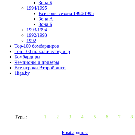
Зона Б
1994/1995
Все голы сезона 1994/1995
Зона А
Зона Б
1993/1994
1992/1993
1992
Top-100 бомбардиров
Топ-100 по количеству игр
Бомбардиры
Чемпионы и призеры
Все игроки Второй лиги
1liga.by
Туры:
1
2
3
4
5
6
7
8
Бомбардиры