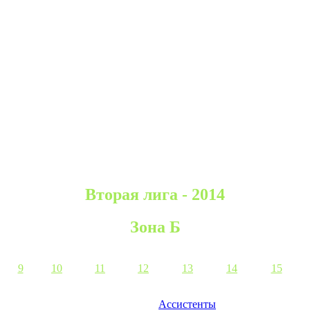
Вторая лига - 2014
Зона Б
9
10
11
12
13
14
15
Ассистенты