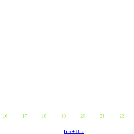
16
17
18
19
20
21
22
Гол + Пас