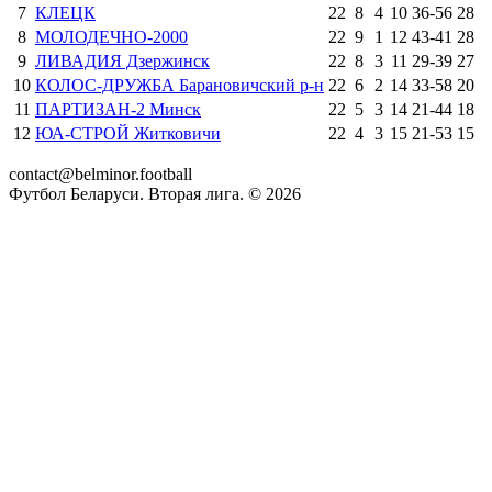
7
КЛЕЦК
22
8
4
10
36
-
56
28
8
МОЛОДЕЧНО-2000
22
9
1
12
43
-
41
28
9
ЛИВАДИЯ Дзержинск
22
8
3
11
29
-
39
27
10
КОЛОС-ДРУЖБА Барановичский р-н
22
6
2
14
33
-
58
20
11
ПАРТИЗАН-2 Минск
22
5
3
14
21
-
44
18
12
ЮА-СТРОЙ Житковичи
22
4
3
15
21
-
53
15
contact@belminor.football
Футбол Беларуси. Вторая лига. ©
2026