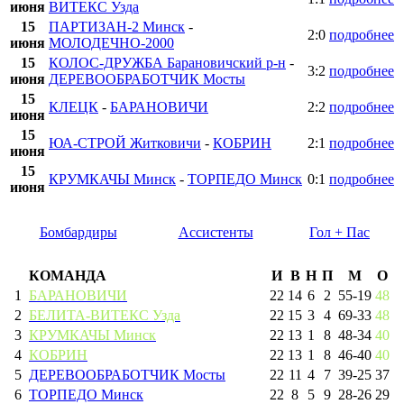
июня
ВИТЕКС Узда
15
ПАРТИЗАН-2 Минск
-
2:0
подробнее
июня
МОЛОДЕЧНО-2000
15
КОЛОС-ДРУЖБА Барановичский р-н
-
3:2
подробнее
июня
ДЕРЕВООБРАБОТЧИК Мосты
15
КЛЕЦК
-
БАРАНОВИЧИ
2:2
подробнее
июня
15
ЮА-СТРОЙ Житковичи
-
КОБРИН
2:1
подробнее
июня
15
КРУМКАЧЫ Минск
-
ТОРПЕДО Минск
0:1
подробнее
июня
Бомбардиры
Ассистенты
Гол + Пас
КОМАНДА
И
В
Н
П
М
О
1
БАРАНОВИЧИ
22
14
6
2
55
-
19
48
2
БЕЛИТА-ВИТЕКС Узда
22
15
3
4
69
-
33
48
3
КРУМКАЧЫ Минск
22
13
1
8
48
-
34
40
4
КОБРИН
22
13
1
8
46
-
40
40
5
ДЕРЕВООБРАБОТЧИК Мосты
22
11
4
7
39
-
25
37
6
ТОРПЕДО Минск
22
8
5
9
28
-
26
29