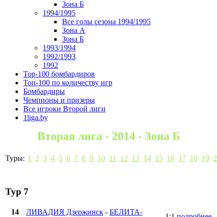
Зона Б
1994/1995
Все голы сезона 1994/1995
Зона А
Зона Б
1993/1994
1992/1993
1992
Top-100 бомбардиров
Топ-100 по количеству игр
Бомбардиры
Чемпионы и призеры
Все игроки Второй лиги
1liga.by
Вторая лига - 2014 - Зона Б
Туры:
1
2
3
4
5
6
7
8
9
10
11
12
13
14
15
16
17
18
19
2
Тур 7
14
ЛИВАДИЯ Дзержинск
-
БЕЛИТА-
1:1
подробнее