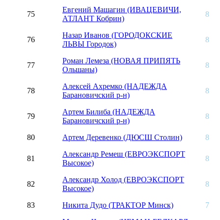
Евгений Машагин (ИВАЦЕВИЧИ,
75
8
АТЛАНТ Кобрин)
Назар Иванов (ГОРОДОКСКИЕ
76
8
ЛЬВЫ Городок)
Роман Лемеза (НОВАЯ ПРИПЯТЬ
77
8
Ольшаны)
Алексей Ахремко (НАДЕЖДА
78
8
Барановичский р-н)
Артем Билиба (НАДЕЖДА
79
8
Барановичский р-н)
80
Артем Деревенко (ДЮСШ Столин)
8
Александр Ремеш (ЕВРОЭКСПОРТ
81
8
Высокое)
Александр Холод (ЕВРОЭКСПОРТ
82
8
Высокое)
83
Никита Дудо (ТРАКТОР Минск)
7