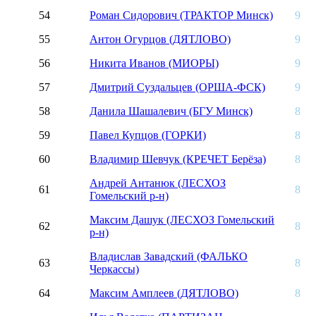
54
Роман Сидорович (ТРАКТОР Минск)
9
55
Антон Огурцов (ДЯТЛОВО)
9
56
Никита Иванов (МИОРЫ)
9
57
Дмитрий Суздальцев (ОРША-ФСК)
9
58
Данила Шашалевич (БГУ Минск)
8
59
Павел Купцов (ГОРКИ)
8
60
Владимир Шевчук (КРЕЧЕТ Берёза)
8
Андрей Антанюк (ЛЕСХОЗ
61
8
Гомельский р-н)
Максим Дашук (ЛЕСХОЗ Гомельский
62
8
р-н)
Владислав Завадский (ФАЛЬКО
63
8
Черкассы)
64
Максим Амплеев (ДЯТЛОВО)
8