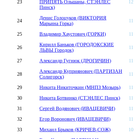
23
ПРИПЯТЬ Ольшаны, СТЭНЛЕС
12
Пинск)
Денис Голоцуков (ВИКТОРИЯ
24
11
Марьина Горка)
25
Владимир Хаустович (ГОРКИ)
11
Кирилл Баньков (ГОРОДОКСКИЕ
26
11
ЛЬВЫ Городок)
27
Александр Гугнюк (ДРОГИЧИН)
11
Александр Куприянович (ПАРТИЗАН
28
11
Солигорск)
29
Никита Никиточкин (МНПЗ Мозырь)
11
30
Никита Ботвинко (СТЭНЛЕС Пинск)
11
31
Сергей Водянович (ИВАЦЕВИЧИ)
11
32
Егор Воронович (ИВАЦЕВИЧИ)
11
33
Михаил Брыков (КРИЧЕВ-СОЖ)
10