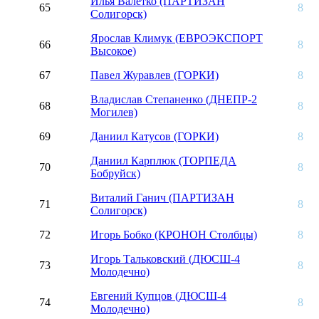
Илья Валетко (ПАРТИЗАН
65
8
Солигорск)
Ярослав Климук (ЕВРОЭКСПОРТ
66
8
Высокое)
67
Павел Журавлев (ГОРКИ)
8
Владислав Степаненко (ДНЕПР-2
68
8
Могилев)
69
Даниил Катусов (ГОРКИ)
8
Даниил Карплюк (ТОРПЕДА
70
8
Бобруйск)
Виталий Ганич (ПАРТИЗАН
71
8
Солигорск)
72
Игорь Бобко (КРОНОН Столбцы)
8
Игорь Тальковский (ДЮСШ-4
73
8
Молодечно)
Евгений Купцов (ДЮСШ-4
74
8
Молодечно)