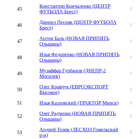
Константин Кончаленко (ЦЕНТР
45
9
ФУТБОЛА Брест)
Даниил Песняк (ЦЕНТР ФУТБОЛА
46
9
Брест)
Антон Баль (НОВАЯ ПРИПЯТЬ
47
9
Ольшаны)
Илья Федоренко (НОВАЯ ПРИПЯТЬ
48
9
Ольшаны)
Музаффар Гурбанов (ДНЕПР-2
49
9
Могилев)
Олег Кравчук (ЕВРОЭКСПОРТ
50
9
Высокое)
51
Илья Казловский (ТРАКТОР Минск)
9
Олег Радченко (НОВАЯ ПРИПЯТЬ
52
9
Ольшаны)
Андрей Тозик (ЛЕСХОЗ Гомельский
53
9
р-н)