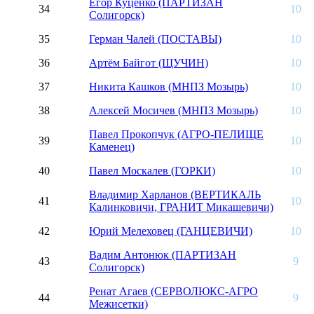
Егор Куценко (ПАРТИЗАН
34
10
Солигорск)
35
Герман Чалей (ПОСТАВЫ)
10
36
Артём Байгот (ЩУЧИН)
10
37
Никита Кашков (МНПЗ Мозырь)
10
38
Алексей Мосичев (МНПЗ Мозырь)
10
Павел Прокопчук (АГРО-ПЕЛИЩЕ
39
10
Каменец)
40
Павел Москалев (ГОРКИ)
10
Владимир Харланов (ВЕРТИКАЛЬ
41
10
Калинковичи, ГРАНИТ Микашевичи)
42
Юрий Мелеховец (ГАНЦЕВИЧИ)
10
Вадим Антонюк (ПАРТИЗАН
43
9
Солигорск)
Ренат Агаев (СЕРВОЛЮКС-АГРО
44
9
Межисетки)