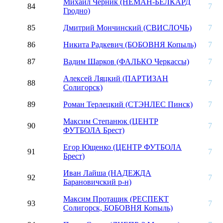
Михаил Черник (НЕМАН-БЕЛКАРД
84
7
Гродно)
85
Дмитрий Мончинский (СВИСЛОЧЬ)
7
86
Никита Радкевич (БОБОВНЯ Копыль)
7
87
Вадим Шарков (ФАЛЬКО Черкассы)
7
Алексей Ляцкий (ПАРТИЗАН
88
7
Солигорск)
89
Роман Терлецкий (СТЭНЛЕС Пинск)
7
Максим Степанюк (ЦЕНТР
90
7
ФУТБОЛА Брест)
Егор Ющенко (ЦЕНТР ФУТБОЛА
91
7
Брест)
Иван Лайша (НАДЕЖДА
92
7
Барановичский р-н)
Максим Протащик (РЕСПЕКТ
93
7
Солигорск, БОБОВНЯ Копыль)