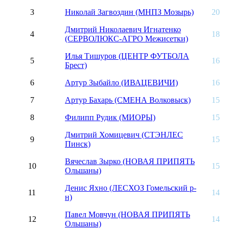
3
Николай Загвоздин (МНПЗ Мозырь)
20
Дмитрий Николаевич Игнатенко
4
18
(СЕРВОЛЮКС-АГРО Межисетки)
Илья Тишуров (ЦЕНТР ФУТБОЛА
5
16
Брест)
6
Артур Зыбайло (ИВАЦЕВИЧИ)
16
7
Артур Бахарь (СМЕНА Волковыск)
15
8
Филипп Рудик (МИОРЫ)
15
Дмитрий Хомицевич (СТЭНЛЕС
9
15
Пинск)
Вячеслав Зырко (НОВАЯ ПРИПЯТЬ
10
15
Ольшаны)
Денис Яхно (ЛЕСХОЗ Гомельский р-
11
14
н)
Павел Мовчун (НОВАЯ ПРИПЯТЬ
12
14
Ольшаны)