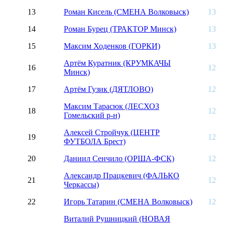
13
Роман Кисель (СМЕНА Волковыск)
13
14
Роман Бурец (ТРАКТОР Минск)
13
15
Максим Ходенков (ГОРКИ)
13
Артём Куратник (КРУМКАЧЫ
16
12
Минск)
17
Артём Гузик (ДЯТЛОВО)
12
Максим Тарасюк (ЛЕСХОЗ
18
12
Гомельский р-н)
Алексей Стройчук (ЦЕНТР
19
12
ФУТБОЛА Брест)
20
Даниил Сенчило (ОРША-ФСК)
12
Александр Працкевич (ФАЛЬКО
21
12
Черкассы)
22
Игорь Татарин (СМЕНА Волковыск)
12
Виталий Рушницкий (НОВАЯ