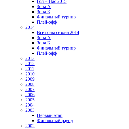
Гол + Пас 2015
Зона А
Зона Б
Финальный турнир
Плей-офф
2014
Все голы сезона 2014
Зона А
Зона Б
Финальный турнир
Плей-офф
2013
2012
2011
2010
2009
2008
2007
2006
2005
2004
2003
Первый этап
Финальный раунд
2002