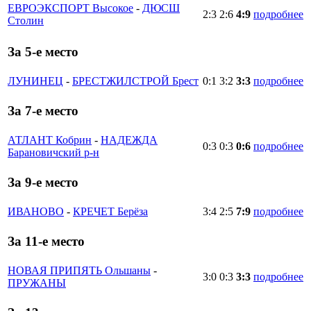
ЕВРОЭКСПОРТ Высокое
-
ДЮСШ
2:3
2:6
4:9
подробнее
Столин
За 5-е место
ЛУНИНЕЦ
-
БРЕСТЖИЛСТРОЙ Брест
0:1
3:2
3:3
подробнее
За 7-е место
АТЛАНТ Кобрин
-
НАДЕЖДА
0:3
0:3
0:6
подробнее
Барановичский р-н
За 9-е место
ИВАНОВО
-
КРЕЧЕТ Берёза
3:4
2:5
7:9
подробнее
За 11-е место
НОВАЯ ПРИПЯТЬ Ольшаны
-
3:0
0:3
3:3
подробнее
ПРУЖАНЫ