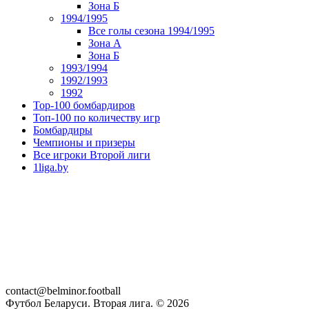
Зона Б
1994/1995
Все голы сезона 1994/1995
Зона А
Зона Б
1993/1994
1992/1993
1992
Top-100 бомбардиров
Топ-100 по количеству игр
Бомбардиры
Чемпионы и призеры
Все игроки Второй лиги
1liga.by
contact@belminor.football
Футбол Беларуси. Вторая лига. ©
2026