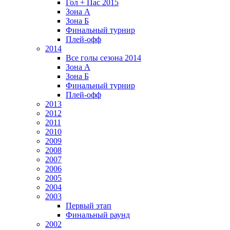
Гол + Пас 2015
Зона А
Зона Б
Финальный турнир
Плей-офф
2014
Все голы сезона 2014
Зона А
Зона Б
Финальный турнир
Плей-офф
2013
2012
2011
2010
2009
2008
2007
2006
2005
2004
2003
Первый этап
Финальный раунд
2002