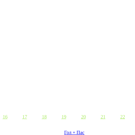
16
17
18
19
20
21
22
Гол + Пас