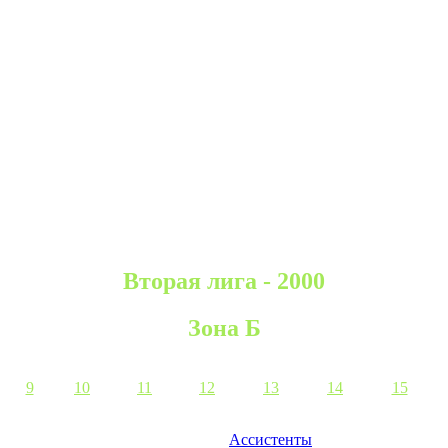
Вторая лига - 2000
Зона Б
9
10
11
12
13
14
15
Ассистенты