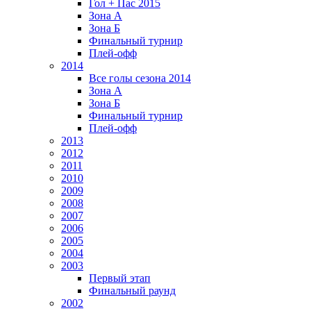
Гол + Пас 2015
Зона А
Зона Б
Финальный турнир
Плей-офф
2014
Все голы сезона 2014
Зона А
Зона Б
Финальный турнир
Плей-офф
2013
2012
2011
2010
2009
2008
2007
2006
2005
2004
2003
Первый этап
Финальный раунд
2002