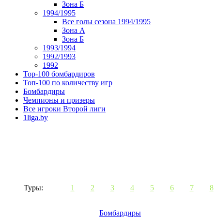
Зона Б
1994/1995
Все голы сезона 1994/1995
Зона А
Зона Б
1993/1994
1992/1993
1992
Top-100 бомбардиров
Топ-100 по количеству игр
Бомбардиры
Чемпионы и призеры
Все игроки Второй лиги
1liga.by
Туры:
1
2
3
4
5
6
7
8
Бомбардиры