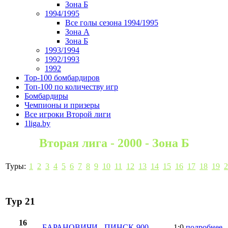
Зона Б
1994/1995
Все голы сезона 1994/1995
Зона А
Зона Б
1993/1994
1992/1993
1992
Top-100 бомбардиров
Топ-100 по количеству игр
Бомбардиры
Чемпионы и призеры
Все игроки Второй лиги
1liga.by
Вторая лига - 2000 - Зона Б
Туры:
1
2
3
4
5
6
7
8
9
10
11
12
13
14
15
16
17
18
19
2
Тур 21
16
БАРАНОВИЧИ
-
ПИНСК-900
1:0
подробнее