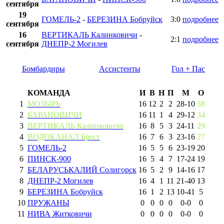
сентября
19
ГОМЕЛЬ-2
-
БЕРЕЗИНА Бобруйск
3:0
подробнее
сентября
16
ВЕРТИКАЛЬ Калинковичи
-
2:1
подробнее
сентября
ДНЕПР-2 Могилев
Бомбардиры
Ассистенты
Гол + Пас
КОМАНДА
И
В
Н
П
М
О
1
МОЗЫРЬ
16
12
2
2
28
-
10
38
2
БАРАНОВИЧИ
16
11
1
4
29
-
12
34
3
ВЕРТИКАЛЬ Калинковичи
16
8
5
3
24
-
11
29
4
ВОДОКАНАЛ Брест
16
7
6
3
23
-
16
27
5
ГОМЕЛЬ-2
16
5
5
6
23
-
19
20
6
ПИНСК-900
16
5
4
7
17
-
24
19
7
БЕЛАРУСЬКАЛИЙ Солигорск
16
5
2
9
14
-
16
17
8
ДНЕПР-2 Могилев
16
4
1
11
21
-
40
13
9
БЕРЕЗИНА Бобруйск
16
1
2
13
10
-
41
5
10
ПРУЖАНЫ
0
0
0
0
0
-
0
0
11
НИВА Житковичи
0
0
0
0
0
-
0
0