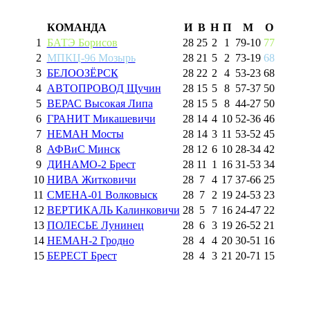
КОМАНДА
И
В
Н
П
М
О
1
БАТЭ Борисов
28
25
2
1
79
-
10
77
2
МПКЦ-96 Мозырь
28
21
5
2
73
-
19
68
3
БЕЛООЗЁРСК
28
22
2
4
53
-
23
68
4
АВТОПРОВОД Щучин
28
15
5
8
57
-
37
50
5
ВЕРАС Высокая Липа
28
15
5
8
44
-
27
50
6
ГРАНИТ Микашевичи
28
14
4
10
52
-
36
46
7
НЕМАН Мосты
28
14
3
11
53
-
52
45
8
АФВиС Минск
28
12
6
10
28
-
34
42
9
ДИНАМО-2 Брест
28
11
1
16
31
-
53
34
10
НИВА Житковичи
28
7
4
17
37
-
66
25
11
СМЕНА-01 Волковыск
28
7
2
19
24
-
53
23
12
ВЕРТИКАЛЬ Калинковичи
28
5
7
16
24
-
47
22
13
ПОЛЕСЬЕ Лунинец
28
6
3
19
26
-
52
21
14
НЕМАН-2 Гродно
28
4
4
20
30
-
51
16
15
БЕРЕСТ Брест
28
4
3
21
20
-
71
15