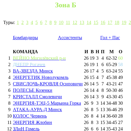
Зона Б
Туры:
1
2
3
4
5
6
7
8
9
10
11
12
13
14
15
16
17
18
19
2
Бомбардиры
Ассистенты
Гол + Пас
КОМАНДА
И
В
Н
П
М
О
1
ВЕЙНО Могилёвский р-н
26
19
3
4
62
-
32
60
2
ДНЕПР Рогачев
26
19
1
6
65
-
29
58
3
ВА-ЗВЕЗДА Минск
26
17
4
5
63
-
24
55
4
ЭНЕРГЕТИК Новолукомль
26
15
4
7
45
-
38
49
5
СВИСЛОЧЬ-КРОВЛЯ Осиповичи
26
14
5
7
43
-
21
47
6
ПОЛЕСЬЕ Козенки
26
14
4
8
50
-
30
46
7
КРИСТАЛЛ Смолевичи
26
14
3
9
43
-
30
45
8
ЭНЕРГИЯ-ТЭЦ-5 Марьина Горка
26
9
3
14
34
-
48
30
9
АТАКА-АУРА-Д Минск
26
8
5
13
36
-
46
29
10
КОЛОС Червень
26
8
4
14
36
-
60
28
11
ЭНЕРГИЯ Жлобин
26
8
3
15
34
-
45
27
12
ЗЛиН Гомель
26
6
6
14
35
-
43
24