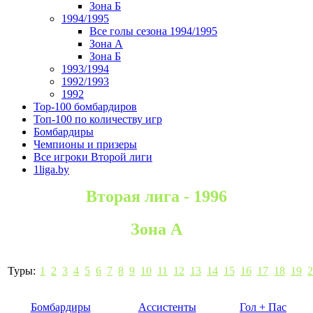
Зона Б
1994/1995
Все голы сезона 1994/1995
Зона А
Зона Б
1993/1994
1992/1993
1992
Top-100 бомбардиров
Топ-100 по количеству игр
Бомбардиры
Чемпионы и призеры
Все игроки Второй лиги
1liga.by
Вторая лига - 1996
Зона А
Туры:
1
2
3
4
5
6
7
8
9
10
11
12
13
14
15
16
17
18
19
2
Бомбардиры
Ассистенты
Гол + Пас