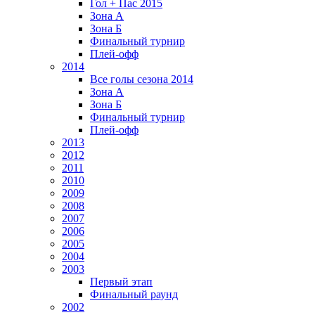
Гол + Пас 2015
Зона А
Зона Б
Финальный турнир
Плей-офф
2014
Все голы сезона 2014
Зона А
Зона Б
Финальный турнир
Плей-офф
2013
2012
2011
2010
2009
2008
2007
2006
2005
2004
2003
Первый этап
Финальный раунд
2002