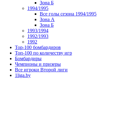
Зона Б
1994/1995
Все голы сезона 1994/1995
Зона А
Зона Б
1993/1994
1992/1993
1992
Top-100 бомбардиров
Топ-100 по количеству игр
Бомбардиры
Чемпионы и призеры
Все игроки Второй лиги
1liga.by