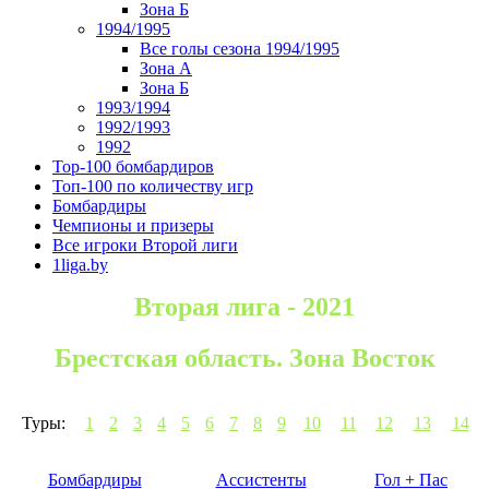
Зона Б
1994/1995
Все голы сезона 1994/1995
Зона А
Зона Б
1993/1994
1992/1993
1992
Top-100 бомбардиров
Топ-100 по количеству игр
Бомбардиры
Чемпионы и призеры
Все игроки Второй лиги
1liga.by
Вторая лига - 2021
Брестская область. Зона Восток
Туры:
1
2
3
4
5
6
7
8
9
10
11
12
13
14
Бомбардиры
Ассистенты
Гол + Пас