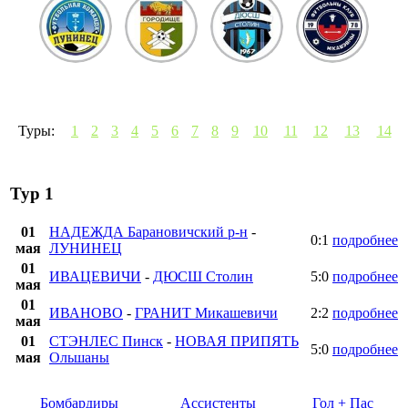
Туры:
1
2
3
4
5
6
7
8
9
10
11
12
13
14
Тур 1
01
НАДЕЖДА Барановичский р-н
-
0:1
подробнее
мая
ЛУНИНЕЦ
01
ИВАЦЕВИЧИ
-
ДЮСШ Столин
5:0
подробнее
мая
01
ИВАНОВО
-
ГРАНИТ Микашевичи
2:2
подробнее
мая
01
СТЭНЛЕС Пинск
-
НОВАЯ ПРИПЯТЬ
5:0
подробнее
мая
Ольшаны
Бомбардиры
Ассистенты
Гол + Пас