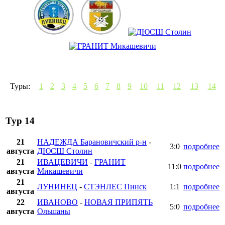
Туры:
1
2
3
4
5
6
7
8
9
10
11
12
13
14
Тур 14
21
НАДЕЖДА Барановичский р-н
-
3:0
подробнее
августа
ДЮСШ Столин
21
ИВАЦЕВИЧИ
-
ГРАНИТ
11:0
подробнее
августа
Микашевичи
21
ЛУНИНЕЦ
-
СТЭНЛЕС Пинск
1:1
подробнее
августа
22
ИВАНОВО
-
НОВАЯ ПРИПЯТЬ
5:0
подробнее
августа
Ольшаны