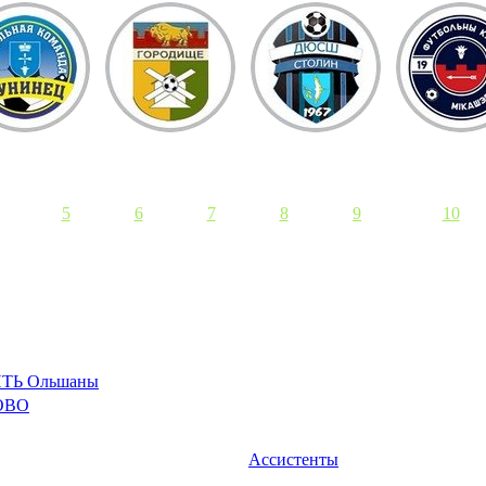
5
6
7
8
9
10
ТЬ Ольшаны
ОВО
Ассистенты