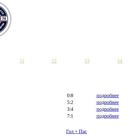
11
12
13
14
0:8
подробнее
5:2
подробнее
3:4
подробнее
7:1
подробнее
Гол + Пас