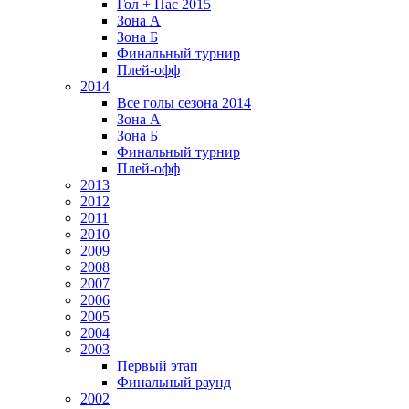
Гол + Пас 2015
Зона А
Зона Б
Финальный турнир
Плей-офф
2014
Все голы сезона 2014
Зона А
Зона Б
Финальный турнир
Плей-офф
2013
2012
2011
2010
2009
2008
2007
2006
2005
2004
2003
Первый этап
Финальный раунд
2002