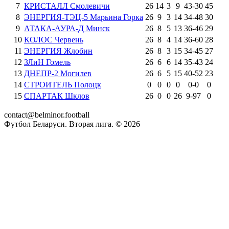
7
КРИСТАЛЛ Смолевичи
26
14
3
9
43
-
30
45
8
ЭНЕРГИЯ-ТЭЦ-5 Марьина Горка
26
9
3
14
34
-
48
30
9
АТАКА-АУРА-Д Минск
26
8
5
13
36
-
46
29
10
КОЛОС Червень
26
8
4
14
36
-
60
28
11
ЭНЕРГИЯ Жлобин
26
8
3
15
34
-
45
27
12
ЗЛиН Гомель
26
6
6
14
35
-
43
24
13
ДНЕПР-2 Могилев
26
6
5
15
40
-
52
23
14
СТРОИТЕЛЬ Полоцк
0
0
0
0
0
-
0
0
15
СПАРТАК Шклов
26
0
0
26
9
-
97
0
contact@belminor.football
Футбол Беларуси. Вторая лига. ©
2026