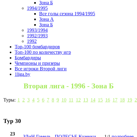
Зона Б
1994/1995
Все голы сезона 1994/1995
Зона А
Зона Б
1993/1994
1992/1993
1992
Top-100 бомбардиров
Топ-100 по количеству игр
Бомбардиры
Чемпионы и призеры
Все игроки Второй лиги
1liga.by
Вторая лига - 1996 - Зона Б
Туры:
1
2
3
4
5
6
7
8
9
10
11
12
13
14
15
16
17
18
19
2
Тур 30
23
ЗЛиН Гомель
-
ПОЛЕСЬЕ Козенки
1:1
подробнее