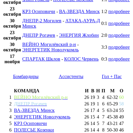
октября
23
КРЗ Осиповичи
-
ВА-ЗВЕЗДА Минск
1:2
подробнее
октября
30
ДНЕПР-2 Могилев
-
АТАКА-АУРА-Д
0:1
подробнее
октября
Минск
23
ДНЕПР Рогачев
-
ЭНЕРГИЯ Жлобин
2:0
подробнее
октября
30
ВЕЙНО Могилёвский р-н
-
3:3
подробнее
октября
ЭНЕРГЕТИК Новолукомль
17
СПАРТАК Шклов
-
КОЛОС Червень
0:3
подробнее
ноября
Бомбардиры
Ассистенты
Гол + Пас
КОМАНДА
И
В
Н
П
М
О
1
ВЕЙНО Могилёвский р-н
26
19
3
4
62
-
32
60
2
ДНЕПР Рогачев
26
19
1
6
65
-
29
58
3
ВА-ЗВЕЗДА Минск
26
17
4
5
63
-
24
55
4
ЭНЕРГЕТИК Новолукомль
26
15
4
7
45
-
38
49
5
КРЗ Осиповичи
26
14
5
7
43
-
21
47
6
ПОЛЕСЬЕ Козенки
26
14
4
8
50
-
30
46