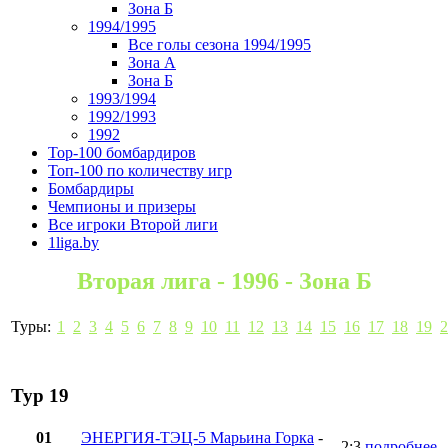
Зона Б
1994/1995
Все голы сезона 1994/1995
Зона А
Зона Б
1993/1994
1992/1993
1992
Top-100 бомбардиров
Топ-100 по количеству игр
Бомбардиры
Чемпионы и призеры
Все игроки Второй лиги
1liga.by
Вторая лига - 1996 - Зона Б
Туры:
1
2
3
4
5
6
7
8
9
10
11
12
13
14
15
16
17
18
19
2
Тур 19
01
ЭНЕРГИЯ-ТЭЦ-5 Марьина Горка
-
2:3
подробнее