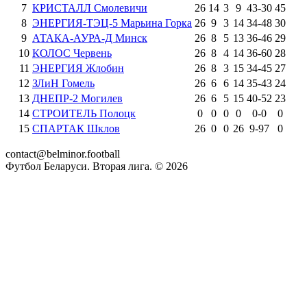
7
КРИСТАЛЛ Смолевичи
26
14
3
9
43
-
30
45
8
ЭНЕРГИЯ-ТЭЦ-5 Марьина Горка
26
9
3
14
34
-
48
30
9
АТАКА-АУРА-Д Минск
26
8
5
13
36
-
46
29
10
КОЛОС Червень
26
8
4
14
36
-
60
28
11
ЭНЕРГИЯ Жлобин
26
8
3
15
34
-
45
27
12
ЗЛиН Гомель
26
6
6
14
35
-
43
24
13
ДНЕПР-2 Могилев
26
6
5
15
40
-
52
23
14
СТРОИТЕЛЬ Полоцк
0
0
0
0
0
-
0
0
15
СПАРТАК Шклов
26
0
0
26
9
-
97
0
contact@belminor.football
Футбол Беларуси. Вторая лига. ©
2026