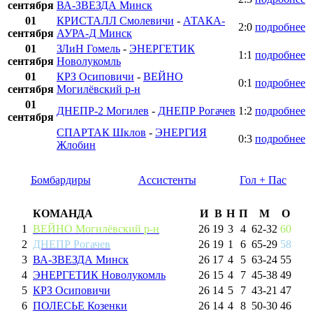
сентября
ВА-ЗВЕЗДА Минск
01
КРИСТАЛЛ Смолевичи
-
АТАКА-
2:0
подробнее
сентября
АУРА-Д Минск
01
ЗЛиН Гомель
-
ЭНЕРГЕТИК
1:1
подробнее
сентября
Новолукомль
01
КРЗ Осиповичи
-
ВЕЙНО
0:1
подробнее
сентября
Могилёвский р-н
01
ДНЕПР-2 Могилев
-
ДНЕПР Рогачев
1:2
подробнее
сентября
СПАРТАК Шклов
-
ЭНЕРГИЯ
0:3
подробнее
Жлобин
Бомбардиры
Ассистенты
Гол + Пас
КОМАНДА
И
В
Н
П
М
О
1
ВЕЙНО Могилёвский р-н
26
19
3
4
62
-
32
60
2
ДНЕПР Рогачев
26
19
1
6
65
-
29
58
3
ВА-ЗВЕЗДА Минск
26
17
4
5
63
-
24
55
4
ЭНЕРГЕТИК Новолукомль
26
15
4
7
45
-
38
49
5
КРЗ Осиповичи
26
14
5
7
43
-
21
47
6
ПОЛЕСЬЕ Козенки
26
14
4
8
50
-
30
46