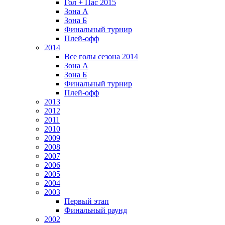
Гол + Пас 2015
Зона А
Зона Б
Финальный турнир
Плей-офф
2014
Все голы сезона 2014
Зона А
Зона Б
Финальный турнир
Плей-офф
2013
2012
2011
2010
2009
2008
2007
2006
2005
2004
2003
Первый этап
Финальный раунд
2002