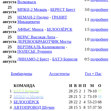
августа
Волковыск
25
МПКЦ-2 Мозырь
-
БЕРЕСТ Брест
3:0
подробнее
августа
25
НЕМАН-2 Гродно
-
ГРАНИТ
1:1
подробнее
августа
Микашевичи
25
АФВиС Минск
-
БЕЛООЗЁРСК
1:5
подробнее
августа
25
ВЕРАС Высокая Липа
-
1:0
подробнее
августа
ДЕРЕВООБРАБОТЧИК Мосты
25
ВЕРТИКАЛЬ Калинковичи
-
1:0
подробнее
августа
ПОЛЕСЬЕ Лунинец
26
ДИНАМО-2 Брест
-
БАТЭ Борисов
0:5
подробнее
августа
Бомбардиры
Ассистенты
Гол + Пас
КОМАНДА
И
В
Н
П
М
О
1
БАТЭ Борисов
28
25
2
1
79
-
10
77
2
МПКЦ-2 Мозырь
28
21
5
2
73
-
19
68
3
БЕЛООЗЁРСК
28
22
2
4
53
-
23
68
4
АВТОПРОВОД Щучин
28
15
5
8
57
-
37
50