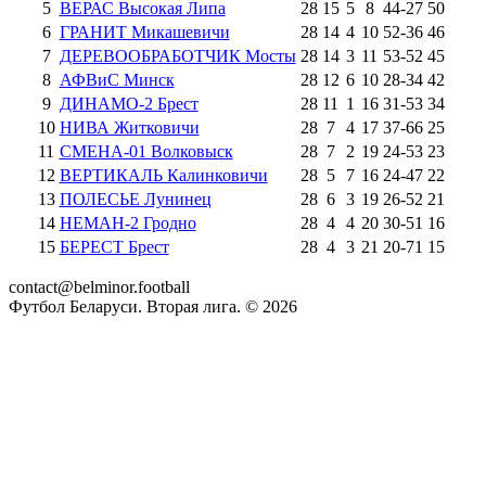
5
ВЕРАС Высокая Липа
28
15
5
8
44
-
27
50
6
ГРАНИТ Микашевичи
28
14
4
10
52
-
36
46
7
ДЕРЕВООБРАБОТЧИК Мосты
28
14
3
11
53
-
52
45
8
АФВиС Минск
28
12
6
10
28
-
34
42
9
ДИНАМО-2 Брест
28
11
1
16
31
-
53
34
10
НИВА Житковичи
28
7
4
17
37
-
66
25
11
СМЕНА-01 Волковыск
28
7
2
19
24
-
53
23
12
ВЕРТИКАЛЬ Калинковичи
28
5
7
16
24
-
47
22
13
ПОЛЕСЬЕ Лунинец
28
6
3
19
26
-
52
21
14
НЕМАН-2 Гродно
28
4
4
20
30
-
51
16
15
БЕРЕСТ Брест
28
4
3
21
20
-
71
15
contact@belminor.football
Футбол Беларуси. Вторая лига. ©
2026