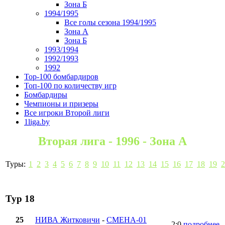
Зона Б
1994/1995
Все голы сезона 1994/1995
Зона А
Зона Б
1993/1994
1992/1993
1992
Top-100 бомбардиров
Топ-100 по количеству игр
Бомбардиры
Чемпионы и призеры
Все игроки Второй лиги
1liga.by
Вторая лига - 1996 - Зона А
Туры:
1
2
3
4
5
6
7
8
9
10
11
12
13
14
15
16
17
18
19
2
Тур 18
25
НИВА Житковичи
-
СМЕНА-01
2:0
подробнее