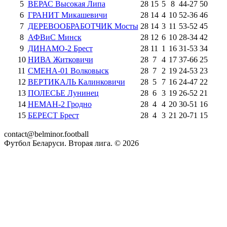
5
ВЕРАС Высокая Липа
28
15
5
8
44
-
27
50
6
ГРАНИТ Микашевичи
28
14
4
10
52
-
36
46
7
ДЕРЕВООБРАБОТЧИК Мосты
28
14
3
11
53
-
52
45
8
АФВиС Минск
28
12
6
10
28
-
34
42
9
ДИНАМО-2 Брест
28
11
1
16
31
-
53
34
10
НИВА Житковичи
28
7
4
17
37
-
66
25
11
СМЕНА-01 Волковыск
28
7
2
19
24
-
53
23
12
ВЕРТИКАЛЬ Калинковичи
28
5
7
16
24
-
47
22
13
ПОЛЕСЬЕ Лунинец
28
6
3
19
26
-
52
21
14
НЕМАН-2 Гродно
28
4
4
20
30
-
51
16
15
БЕРЕСТ Брест
28
4
3
21
20
-
71
15
contact@belminor.football
Футбол Беларуси. Вторая лига. ©
2026