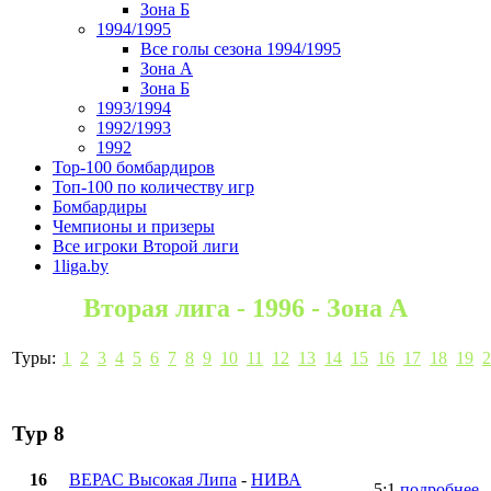
Зона Б
1994/1995
Все голы сезона 1994/1995
Зона А
Зона Б
1993/1994
1992/1993
1992
Top-100 бомбардиров
Топ-100 по количеству игр
Бомбардиры
Чемпионы и призеры
Все игроки Второй лиги
1liga.by
Вторая лига - 1996 - Зона А
Туры:
1
2
3
4
5
6
7
8
9
10
11
12
13
14
15
16
17
18
19
2
Тур 8
16
ВЕРАС Высокая Липа
-
НИВА
5:1
подробнее