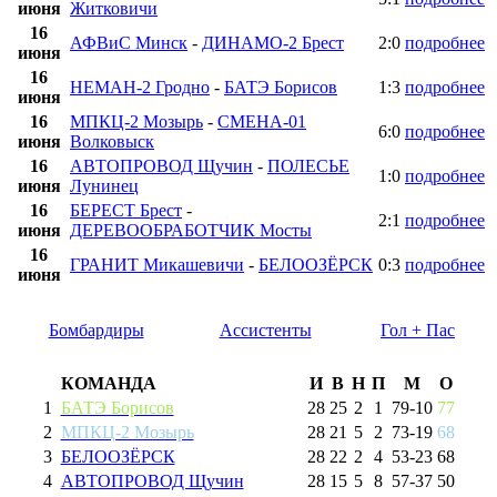
июня
Житковичи
16
АФВиС Минск
-
ДИНАМО-2 Брест
2:0
подробнее
июня
16
НЕМАН-2 Гродно
-
БАТЭ Борисов
1:3
подробнее
июня
16
МПКЦ-2 Мозырь
-
СМЕНА-01
6:0
подробнее
июня
Волковыск
16
АВТОПРОВОД Щучин
-
ПОЛЕСЬЕ
1:0
подробнее
июня
Лунинец
16
БЕРЕСТ Брест
-
2:1
подробнее
июня
ДЕРЕВООБРАБОТЧИК Мосты
16
ГРАНИТ Микашевичи
-
БЕЛООЗЁРСК
0:3
подробнее
июня
Бомбардиры
Ассистенты
Гол + Пас
КОМАНДА
И
В
Н
П
М
О
1
БАТЭ Борисов
28
25
2
1
79
-
10
77
2
МПКЦ-2 Мозырь
28
21
5
2
73
-
19
68
3
БЕЛООЗЁРСК
28
22
2
4
53
-
23
68
4
АВТОПРОВОД Щучин
28
15
5
8
57
-
37
50