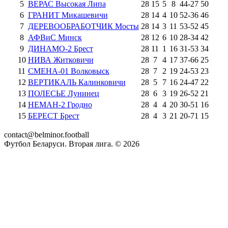
5
ВЕРАС Высокая Липа
28
15
5
8
44
-
27
50
6
ГРАНИТ Микашевичи
28
14
4
10
52
-
36
46
7
ДЕРЕВООБРАБОТЧИК Мосты
28
14
3
11
53
-
52
45
8
АФВиС Минск
28
12
6
10
28
-
34
42
9
ДИНАМО-2 Брест
28
11
1
16
31
-
53
34
10
НИВА Житковичи
28
7
4
17
37
-
66
25
11
СМЕНА-01 Волковыск
28
7
2
19
24
-
53
23
12
ВЕРТИКАЛЬ Калинковичи
28
5
7
16
24
-
47
22
13
ПОЛЕСЬЕ Лунинец
28
6
3
19
26
-
52
21
14
НЕМАН-2 Гродно
28
4
4
20
30
-
51
16
15
БЕРЕСТ Брест
28
4
3
21
20
-
71
15
contact@belminor.football
Футбол Беларуси. Вторая лига. ©
2026