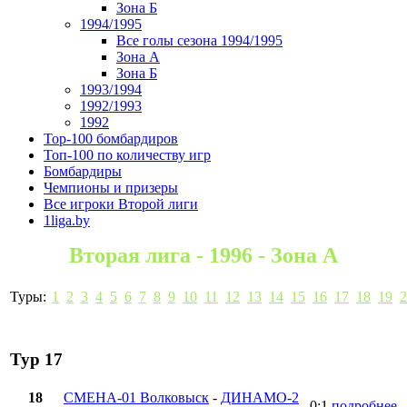
Зона Б
1994/1995
Все голы сезона 1994/1995
Зона А
Зона Б
1993/1994
1992/1993
1992
Top-100 бомбардиров
Топ-100 по количеству игр
Бомбардиры
Чемпионы и призеры
Все игроки Второй лиги
1liga.by
Вторая лига - 1996 - Зона А
Туры:
1
2
3
4
5
6
7
8
9
10
11
12
13
14
15
16
17
18
19
2
Тур 17
18
СМЕНА-01 Волковыск
-
ДИНАМО-2
0:1
подробнее