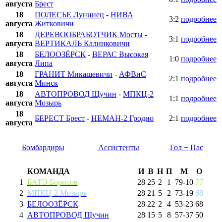
августа
Брест
18
ПОЛЕСЬЕ Лунинец
-
НИВА
3:2
подробнее
августа
Житковичи
18
ДЕРЕВООБРАБОТЧИК Мосты
-
3:1
подробнее
августа
ВЕРТИКАЛЬ Калинковичи
18
БЕЛООЗЁРСК
-
ВЕРАС Высокая
1:0
подробнее
августа
Липа
18
ГРАНИТ Микашевичи
-
АФВиС
2:1
подробнее
августа
Минск
18
АВТОПРОВОД Щучин
-
МПКЦ-2
1:1
подробнее
августа
Мозырь
18
БЕРЕСТ Брест
-
НЕМАН-2 Гродно
2:1
подробнее
августа
Бомбардиры
Ассистенты
Гол + Пас
КОМАНДА
И
В
Н
П
М
О
1
БАТЭ Борисов
28
25
2
1
79
-
10
77
2
МПКЦ-2 Мозырь
28
21
5
2
73
-
19
68
3
БЕЛООЗЁРСК
28
22
2
4
53
-
23
68
4
АВТОПРОВОД Щучин
28
15
5
8
57
-
37
50