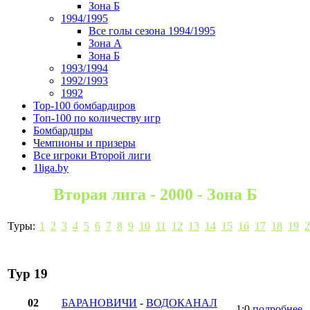
Зона Б
1994/1995
Все голы сезона 1994/1995
Зона А
Зона Б
1993/1994
1992/1993
1992
Top-100 бомбардиров
Топ-100 по количеству игр
Бомбардиры
Чемпионы и призеры
Все игроки Второй лиги
1liga.by
Вторая лига - 2000 - Зона Б
Туры:
1
2
3
4
5
6
7
8
9
10
11
12
13
14
15
16
17
18
19
2
Тур 19
02
БАРАНОВИЧИ
-
ВОДОКАНАЛ
1:0
подробнее