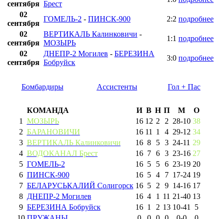
сентября
Брест
02
ГОМЕЛЬ-2
-
ПИНСК-900
2:2
подробнее
сентября
02
ВЕРТИКАЛЬ Калинковичи
-
1:1
подробнее
сентября
МОЗЫРЬ
02
ДНЕПР-2 Могилев
-
БЕРЕЗИНА
3:0
подробнее
сентября
Бобруйск
Бомбардиры
Ассистенты
Гол + Пас
КОМАНДА
И
В
Н
П
М
О
1
МОЗЫРЬ
16
12
2
2
28
-
10
38
2
БАРАНОВИЧИ
16
11
1
4
29
-
12
34
3
ВЕРТИКАЛЬ Калинковичи
16
8
5
3
24
-
11
29
4
ВОДОКАНАЛ Брест
16
7
6
3
23
-
16
27
5
ГОМЕЛЬ-2
16
5
5
6
23
-
19
20
6
ПИНСК-900
16
5
4
7
17
-
24
19
7
БЕЛАРУСЬКАЛИЙ Солигорск
16
5
2
9
14
-
16
17
8
ДНЕПР-2 Могилев
16
4
1
11
21
-
40
13
9
БЕРЕЗИНА Бобруйск
16
1
2
13
10
-
41
5
10
ПРУЖАНЫ
0
0
0
0
0
-
0
0