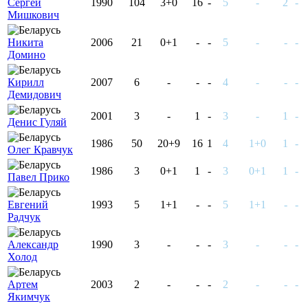
Сергей
1990
104
3+0
16
-
5
-
2
-
Мишкович
Никита
2006
21
0+1
-
-
5
-
-
-
Домино
Кирилл
2007
6
-
-
-
4
-
-
-
Демидович
2001
3
-
1
-
3
-
1
-
Денис Гуляй
1986
50
20+9
16
1
4
1+0
1
-
Олег Кравчук
1986
3
0+1
1
-
3
0+1
1
-
Павел Прико
Евгений
1993
5
1+1
-
-
5
1+1
-
-
Радчук
Александр
1990
3
-
-
-
3
-
-
-
Холод
Артем
2003
2
-
-
-
2
-
-
-
Якимчук