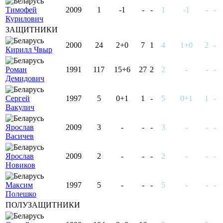
Тимофей
2009
1
-1
-
-
1
-1
-
-
Курилович
ЗАЩИТНИКИ
2000
24
2+0
7
1
4
1+0
2
-
Кирилл Чвыр
Роман
1991
117
15+6
27
2
2
-
-
-
Демидович
Сергей
1997
5
0+1
1
-
5
0+1
1
-
Вакулич
Ярослав
2009
3
-
-
-
3
-
-
-
Васичев
Ярослав
2009
2
-
-
-
2
-
-
-
Новиков
Максим
1997
5
-
-
-
5
-
-
-
Полешко
ПОЛУЗАЩИТНИКИ