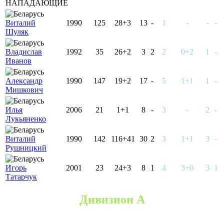
НАПАДАЮЩИЕ
Виталий
1990
125
28+3
13
-
1
-
-
-
Шуляк
Владислав
1992
35
26+2
3
2
2
0+2
1
-
Иванов
Александр
1990
147
19+2
17
-
5
1+1
1
-
Мишкович
Илья
2006
21
1+1
8
-
3
-
2
-
Лукьяненко
Виталий
1990
142
116+41
30
2
3
1+1
3
-
Рушницкий
Игорь
2001
23
24+3
8
1
4
3+0
3
1
Татарчук
Дивизион A