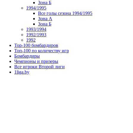
Зона Б
1994/1995
Все голы сезона 1994/1995
Зона А
Зона Б
1993/1994
1992/1993
1992
Top-100 бомбардиров
Топ-100 по количеству игр
Бомбардиры
Чемпионы и призеры
Все игроки Второй лиги
1liga.by