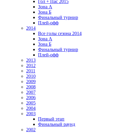
Гол + Пас 2015
Зона А
Зона Б
Финальный турнир
Плей-офф
2014
Все голы сезона 2014
Зона А
Зона Б
Финальный турнир
Плей-офф
2013
2012
2011
2010
2009
2008
2007
2006
2005
2004
2003
Первый этап
Финальный раунд
2002