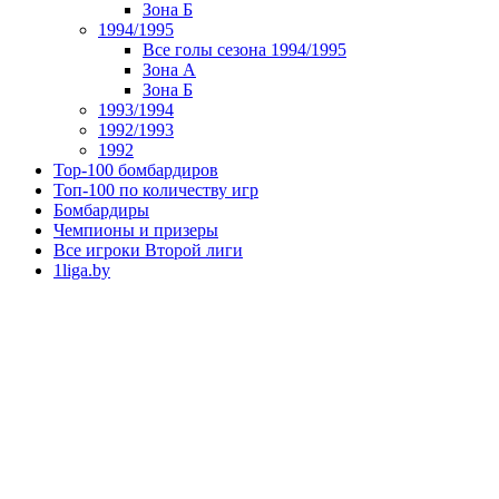
Зона Б
1994/1995
Все голы сезона 1994/1995
Зона А
Зона Б
1993/1994
1992/1993
1992
Top-100 бомбардиров
Топ-100 по количеству игр
Бомбардиры
Чемпионы и призеры
Все игроки Второй лиги
1liga.by