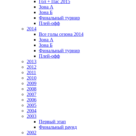
Гол + Пас 2015
Зона А
Зона Б
Финальный турнир
Плей-офф
2014
Все голы сезона 2014
Зона А
Зона Б
Финальный турнир
Плей-офф
2013
2012
2011
2010
2009
2008
2007
2006
2005
2004
2003
Первый этап
Финальный раунд
2002