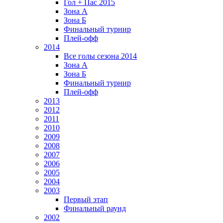
Гол + Пас 2015
Зона А
Зона Б
Финальный турнир
Плей-офф
2014
Все голы сезона 2014
Зона А
Зона Б
Финальный турнир
Плей-офф
2013
2012
2011
2010
2009
2008
2007
2006
2005
2004
2003
Первый этап
Финальный раунд
2002