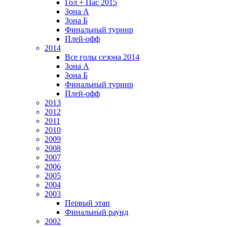
Гол + Пас 2015
Зона А
Зона Б
Финальный турнир
Плей-офф
2014
Все голы сезона 2014
Зона А
Зона Б
Финальный турнир
Плей-офф
2013
2012
2011
2010
2009
2008
2007
2006
2005
2004
2003
Первый этап
Финальный раунд
2002