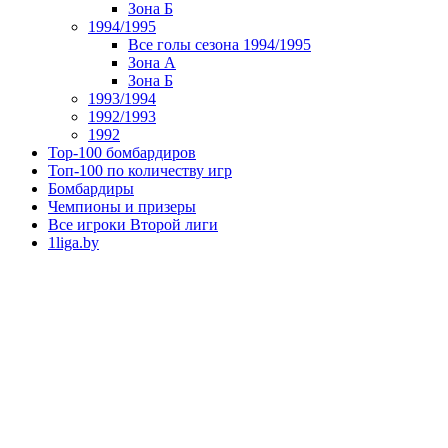
Зона Б
1994/1995
Все голы сезона 1994/1995
Зона А
Зона Б
1993/1994
1992/1993
1992
Top-100 бомбардиров
Топ-100 по количеству игр
Бомбардиры
Чемпионы и призеры
Все игроки Второй лиги
1liga.by