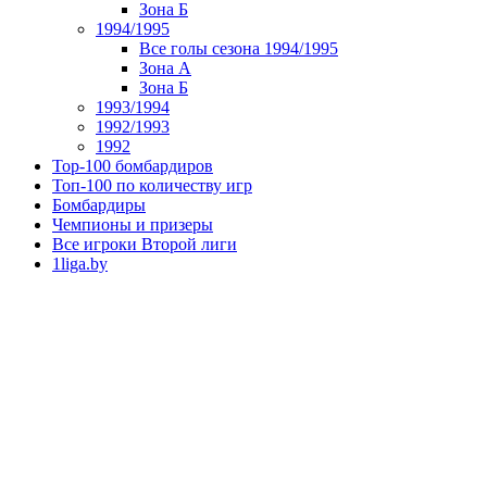
Зона Б
1994/1995
Все голы сезона 1994/1995
Зона А
Зона Б
1993/1994
1992/1993
1992
Top-100 бомбардиров
Топ-100 по количеству игр
Бомбардиры
Чемпионы и призеры
Все игроки Второй лиги
1liga.by