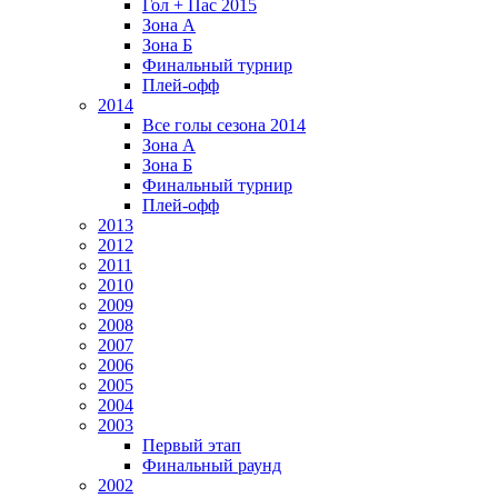
Гол + Пас 2015
Зона А
Зона Б
Финальный турнир
Плей-офф
2014
Все голы сезона 2014
Зона А
Зона Б
Финальный турнир
Плей-офф
2013
2012
2011
2010
2009
2008
2007
2006
2005
2004
2003
Первый этап
Финальный раунд
2002