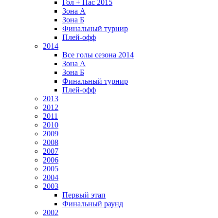
Гол + Пас 2015
Зона А
Зона Б
Финальный турнир
Плей-офф
2014
Все голы сезона 2014
Зона А
Зона Б
Финальный турнир
Плей-офф
2013
2012
2011
2010
2009
2008
2007
2006
2005
2004
2003
Первый этап
Финальный раунд
2002