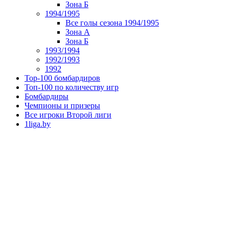
Зона Б
1994/1995
Все голы сезона 1994/1995
Зона А
Зона Б
1993/1994
1992/1993
1992
Top-100 бомбардиров
Топ-100 по количеству игр
Бомбардиры
Чемпионы и призеры
Все игроки Второй лиги
1liga.by