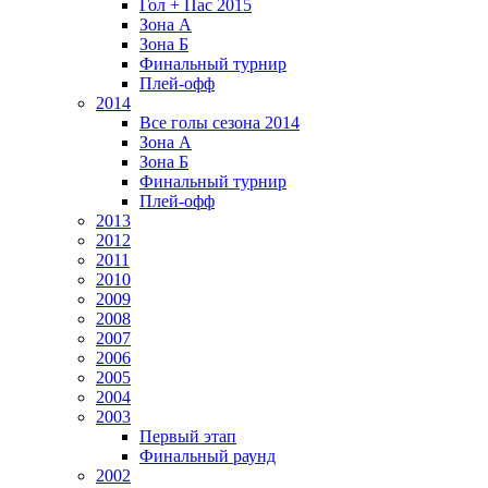
Гол + Пас 2015
Зона А
Зона Б
Финальный турнир
Плей-офф
2014
Все голы сезона 2014
Зона А
Зона Б
Финальный турнир
Плей-офф
2013
2012
2011
2010
2009
2008
2007
2006
2005
2004
2003
Первый этап
Финальный раунд
2002