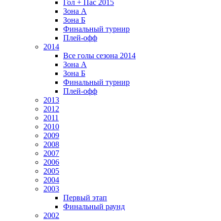
Гол + Пас 2015
Зона А
Зона Б
Финальный турнир
Плей-офф
2014
Все голы сезона 2014
Зона А
Зона Б
Финальный турнир
Плей-офф
2013
2012
2011
2010
2009
2008
2007
2006
2005
2004
2003
Первый этап
Финальный раунд
2002