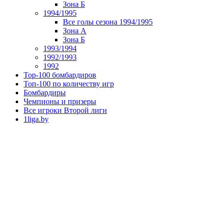
Зона Б
1994/1995
Все голы сезона 1994/1995
Зона А
Зона Б
1993/1994
1992/1993
1992
Top-100 бомбардиров
Топ-100 по количеству игр
Бомбардиры
Чемпионы и призеры
Все игроки Второй лиги
1liga.by