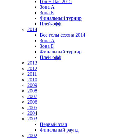
Гол + Пас 2015
Зона А
Зона Б
Финальный турнир
Плей-офф
2014
Все голы сезона 2014
Зона А
Зона Б
Финальный турнир
Плей-офф
2013
2012
2011
2010
2009
2008
2007
2006
2005
2004
2003
Первый этап
Финальный раунд
2002