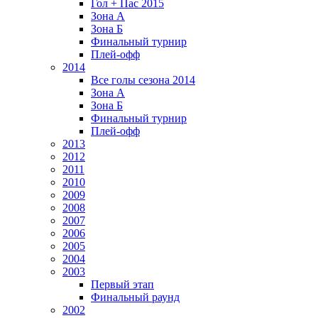
Гол + Пас 2015
Зона А
Зона Б
Финальный турнир
Плей-офф
2014
Все голы сезона 2014
Зона А
Зона Б
Финальный турнир
Плей-офф
2013
2012
2011
2010
2009
2008
2007
2006
2005
2004
2003
Первый этап
Финальный раунд
2002