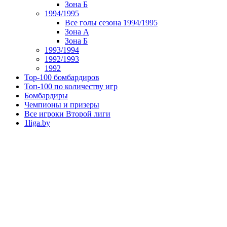
Зона Б
1994/1995
Все голы сезона 1994/1995
Зона А
Зона Б
1993/1994
1992/1993
1992
Top-100 бомбардиров
Топ-100 по количеству игр
Бомбардиры
Чемпионы и призеры
Все игроки Второй лиги
1liga.by