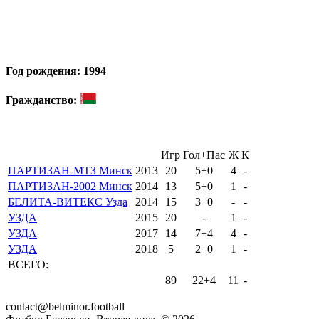
Год рождения: 1994
Гражданство:
Игр
Гол+Пас
Ж
К
ПАРТИЗАН-МТЗ Минск
2013
20
5+0
4
-
ПАРТИЗАН-2002 Минск
2014
13
5+0
1
-
БЕЛИТА-ВИТЕКС Узда
2014
15
3+0
-
-
УЗДА
2015
20
-
1
-
УЗДА
2017
14
7+4
4
-
УЗДА
2018
5
2+0
1
-
ВСЕГО:
89
22+4
11
-
contact@belminor.football