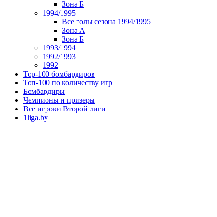
Зона Б
1994/1995
Все голы сезона 1994/1995
Зона А
Зона Б
1993/1994
1992/1993
1992
Top-100 бомбардиров
Топ-100 по количеству игр
Бомбардиры
Чемпионы и призеры
Все игроки Второй лиги
1liga.by