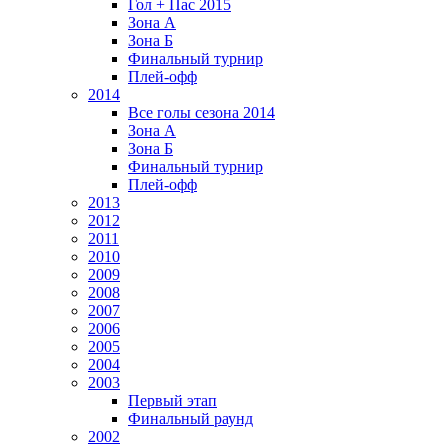
Гол + Пас 2015
Зона А
Зона Б
Финальный турнир
Плей-офф
2014
Все голы сезона 2014
Зона А
Зона Б
Финальный турнир
Плей-офф
2013
2012
2011
2010
2009
2008
2007
2006
2005
2004
2003
Первый этап
Финальный раунд
2002