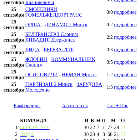
сентября
Калинковичи
25
СМОЛЕВИЧИ
-
0:0
подробнее
сентября
ГОМЕЛЬЖЕЛДОРТРАНС
25
ОРША
-
ДИНАМО-2 Минск
0:2
подробнее
сентября
25
БЕЛТРАНСГАЗ Слоним
-
2:2
подробнее
сентября
ЛИВАДИЯ Дзержинск
25
ЛИДА
-
БЕРЕЗА-2010
0:3
подробнее
сентября
25
ЖЛОБИН
-
КОММУНАЛЬНИК
0:5
подробнее
сентября
Слоним
25
ОСИПОВИЧИ
-
НЕМАН Мосты
1:2
подробнее
сентября
25
ПАРТИЗАН-2 Минск
-
ЗАБУДОВА
1:3
подробнее
сентября
Молодечно
Бомбардиры
Ассистенты
Гол + Пас
КОМАНДА
И
В
Н
П
М
О
1
БЕРЕЗА-2010
30
22
7
1
77
-
28
73
2
ЛИДА
30
23
4
3
60
-
21
73