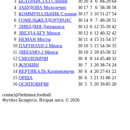
3
БЕЛТРАНСГАЗ Слоним
30
20
4
6
84
-
29
64
4
ЗАБУДОВА Молодечно
30
17
7
6
58
-
38
58
5
КОММУНАЛЬНИК Слоним
30
17
3
10
51
-
27
54
6
ГОМЕЛЬЖЕЛДОРТРАНС
30
14
9
7
49
-
28
51
7
ЛИВАДИЯ Дзержинск
30
12
6
12
35
-
39
42
8
ЗВЕЗДА-БГУ Минск
30
12
6
12
40
-
32
42
9
НЕМАН Мосты
30
11
4
15
31
-
54
37
10
ПАРТИЗАН-2 Минск
30
10
5
15
54
-
56
35
11
ДИНАМО-2 Минск
30
10
2
18
45
-
58
32
12
СМОЛЕВИЧИ
30
8
8
14
45
-
48
32
13
ЖЛОБИН
30
7
3
20
38
-
74
24
14
ВЕРТИКАЛЬ Калинковичи
30
6
4
20
27
-
61
22
15
ОРША
30
6
3
21
31
-
86
21
16
ОСИПОВИЧИ
30
5
5
20
39
-
85
20
contact@belminor.football
Футбол Беларуси. Вторая лига. ©
2026