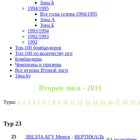
Зона Б
1994/1995
Все голы сезона 1994/1995
Зона А
Зона Б
1993/1994
1992/1993
1992
Top-100 бомбардиров
Топ-100 по количеству игр
Бомбардиры
Чемпионы и призеры
Все игроки Второй лиги
1liga.by
Вторая лига - 2011
Туры:
1
2
3
4
5
6
7
8
9
10
11
12
13
14
15
16
17
18
19
2
Тур 23
25
ЗВЕЗДА-БГУ Минск
-
ВЕРТИКАЛЬ
0:1
подробнее