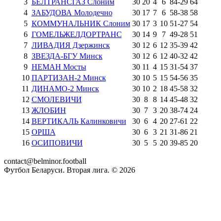
3
БЕЛТРАНСГАЗ Слоним
30
20
4
6
84
-
29
64
4
ЗАБУДОВА Молодечно
30
17
7
6
58
-
38
58
5
КОММУНАЛЬНИК Слоним
30
17
3
10
51
-
27
54
6
ГОМЕЛЬЖЕЛДОРТРАНС
30
14
9
7
49
-
28
51
7
ЛИВАДИЯ Дзержинск
30
12
6
12
35
-
39
42
8
ЗВЕЗДА-БГУ Минск
30
12
6
12
40
-
32
42
9
НЕМАН Мосты
30
11
4
15
31
-
54
37
10
ПАРТИЗАН-2 Минск
30
10
5
15
54
-
56
35
11
ДИНАМО-2 Минск
30
10
2
18
45
-
58
32
12
СМОЛЕВИЧИ
30
8
8
14
45
-
48
32
13
ЖЛОБИН
30
7
3
20
38
-
74
24
14
ВЕРТИКАЛЬ Калинковичи
30
6
4
20
27
-
61
22
15
ОРША
30
6
3
21
31
-
86
21
16
ОСИПОВИЧИ
30
5
5
20
39
-
85
20
contact@belminor.football
Футбол Беларуси. Вторая лига. ©
2026