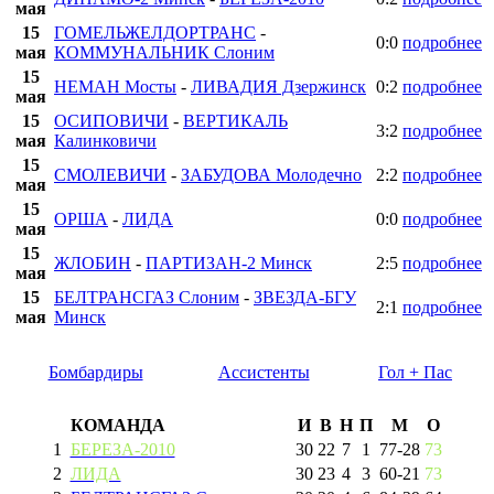
мая
15
ГОМЕЛЬЖЕЛДОРТРАНС
-
0:0
подробнее
мая
КОММУНАЛЬНИК Слоним
15
НЕМАН Мосты
-
ЛИВАДИЯ Дзержинск
0:2
подробнее
мая
15
ОСИПОВИЧИ
-
ВЕРТИКАЛЬ
3:2
подробнее
мая
Калинковичи
15
СМОЛЕВИЧИ
-
ЗАБУДОВА Молодечно
2:2
подробнее
мая
15
ОРША
-
ЛИДА
0:0
подробнее
мая
15
ЖЛОБИН
-
ПАРТИЗАН-2 Минск
2:5
подробнее
мая
15
БЕЛТРАНСГАЗ Слоним
-
ЗВЕЗДА-БГУ
2:1
подробнее
мая
Минск
Бомбардиры
Ассистенты
Гол + Пас
КОМАНДА
И
В
Н
П
М
О
1
БЕРЕЗА-2010
30
22
7
1
77
-
28
73
2
ЛИДА
30
23
4
3
60
-
21
73