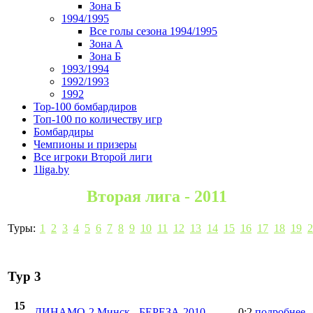
Зона Б
1994/1995
Все голы сезона 1994/1995
Зона А
Зона Б
1993/1994
1992/1993
1992
Top-100 бомбардиров
Топ-100 по количеству игр
Бомбардиры
Чемпионы и призеры
Все игроки Второй лиги
1liga.by
Вторая лига - 2011
Туры:
1
2
3
4
5
6
7
8
9
10
11
12
13
14
15
16
17
18
19
2
Тур 3
15
ДИНАМО-2 Минск
-
БЕРЕЗА-2010
0:2
подробнее