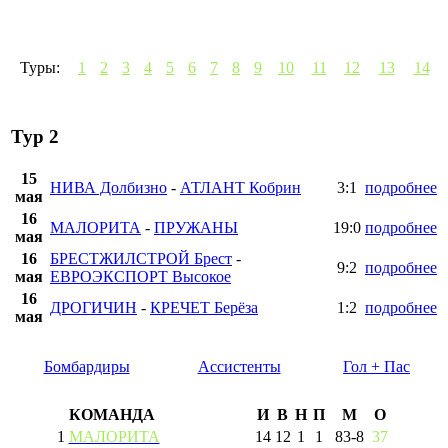
Туры:
1
2
3
4
5
6
7
8
9
10
11
12
13
14
Тур 2
15
НИВА Долбизно
-
АТЛАНТ Кобрин
3:1
подробнее
мая
16
МАЛОРИТА
-
ПРУЖАНЫ
19:0
подробнее
мая
16
БРЕСТЖИЛСТРОЙ Брест
-
9:2
подробнее
мая
ЕВРОЭКСПОРТ Высокое
16
ДРОГИЧИН
-
КРЕЧЕТ Берёза
1:2
подробнее
мая
Бомбардиры
Ассистенты
Гол + Пас
КОМАНДА
И
В
Н
П
М
О
1
МАЛОРИТА
14
12
1
1
83
-
8
37